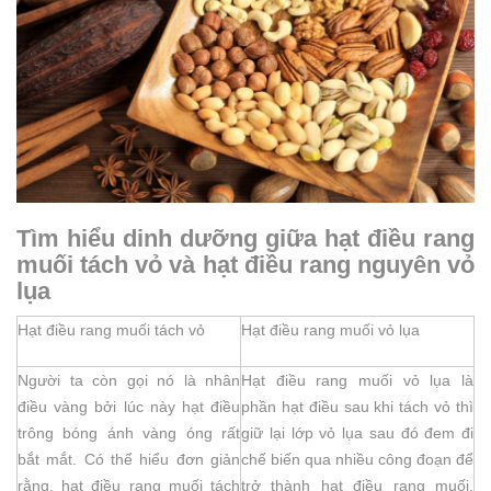
Tìm hiểu dinh dưỡng giữa hạt điều rang
muối tách vỏ và hạt điều rang nguyên vỏ
lụa
Hạt điều rang muối tách vỏ
Hạt điều rang muối vỏ lụa
Người ta còn gọi nó là nhân
Hạt điều rang muối vỏ lụa là
điều vàng bởi lúc này hạt điều
phần hạt điều sau khi tách vỏ thì
trông bóng ánh vàng óng rất
giữ lại lớp vỏ lụa sau đó đem đi
bắt mắt. Có thể hiểu đơn giản
chế biến qua nhiều công đoạn để
rằng, hạt điều rang muối tách
trở thành hạt điều rang muối.