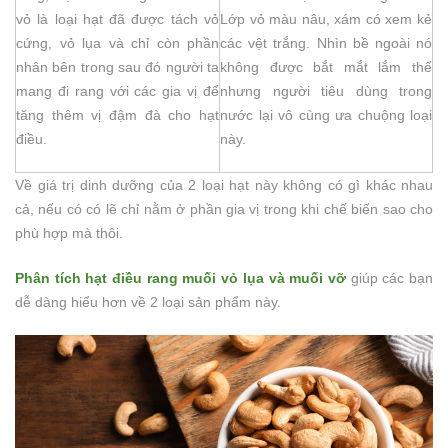
vỏ là loại hạt đã được tách vỏ
Lớp vỏ màu nâu, xám có xem kẻ
cứng, vỏ lụa và chỉ còn phần
các vệt trắng. Nhìn bề ngoài nó
nhân bên trong sau đó người ta
không được bắt mắt lắm thế
mang đi rang với các gia vị để
nhưng người tiêu dùng trong
tăng thêm vị đậm đà cho hạt
nước lại vô cùng ưa chuộng loại
điều.
này.
Về giá trị dinh dưỡng của 2 loại hạt này không có gì khác nhau
cả, nếu có có lẽ chỉ nằm ở phần gia vị trong khi chế biến sao cho
phù hợp mà thôi.
Phân tích hạt điều rang muối vỏ lụa và muối vỡ
giúp các bạn
dễ dàng hiểu hơn về 2 loại sản phẩm này.