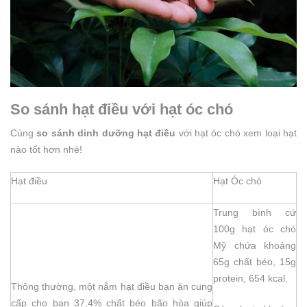
So sánh hạt điều với hạt óc chó
Cùng
so sánh dinh dưỡng hạt điều
với hạt óc chó xem loại hạt
nào tốt hơn nhé!
Hạt điều
Hạt Óc chó
Trung bình cứ
100g hạt óc chó
Mỹ chứa khoảng
65g chất béo, 15g
protein, 654 kcal.
Thông thường, một nắm hạt điều bạn ăn cung
cấp cho bạn 37,4% chất béo bão hòa giúp