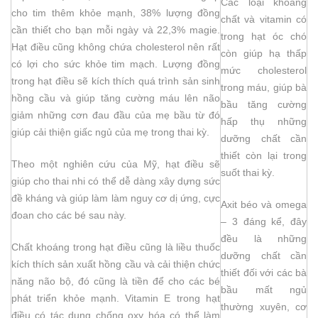
Các loại khoáng
cho tim thêm khỏe mạnh, 38% lượng đồng
chất và vitamin có
cần thiết cho bạn mỗi ngày và 22,3% magie.
trong hạt óc chó
Hạt điều cũng không chứa cholesterol nên rất
còn giúp hạ thấp
có lợi cho sức khỏe tim mạch. Lượng đồng
mức cholesterol
trong hạt điều sẽ kích thích quá trình sản sinh
trong máu, giúp bà
hồng cầu và giúp tăng cường máu lên não
bầu tăng cường
giảm những cơn đau đầu của mẹ bầu từ đó
hấp thụ những
giúp cải thiện giấc ngủ của mẹ trong thai kỳ.
dưỡng chất cần
thiết còn lại trong
Theo một nghiên cứu của Mỹ, hạt điều sẽ
suốt thai kỳ.
giúp cho thai nhi có thể dễ dàng xây dựng sức
đề kháng và giúp làm làm nguy cơ dị ứng, cực
Axit béo và omega
đoan cho các bé sau này.
– 3 đáng kể, đây
đều là những
Chất khoáng trong hạt điều cũng là liều thuốc
dưỡng chất cần
kích thích sản xuất hồng cầu và cải thiện chức
thiết đối với các bà
năng não bộ, đó cũng là tiền để cho các bé
bầu mất ngủ
phát triển khỏe mạnh. Vitamin E trong hạt
thường xuyên, cơ
điều có tác dụng chống oxy hóa có thể làm