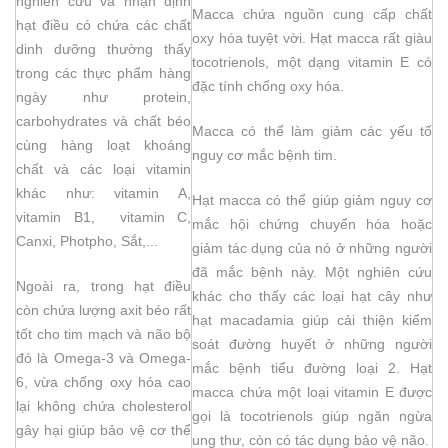
nghiên cứu và nhận định
Macca chứa nguồn cung cấp chất
hạt điều có chứa các chất
oxy hóa tuyệt vời. Hạt macca rất giàu
dinh dưỡng thường thấy
tocotrienols, một dạng vitamin E có
trong các thực phẩm hàng
đặc tính chống oxy hóa.
ngày như protein,
carbohydrates và chất béo
Macca có thể làm giảm các yếu tố
cùng hàng loạt khoáng
nguy cơ mắc bệnh tim.
chất và các loại vitamin
khác như: vitamin A,
Hạt macca có thể giúp giảm nguy cơ
vitamin B1, vitamin C,
mắc hội chứng chuyển hóa hoặc
Canxi, Photpho, Sắt,...
giảm tác dụng của nó ở những người
đã mắc bệnh này. Một nghiên cứu
Ngoài ra, trong hạt điều
khác cho thấy các loại hạt cây như
còn chứa lượng axit béo rất
hạt macadamia giúp cải thiện kiểm
tốt cho tim mạch và não bộ
soát đường huyết ở những người
đó là Omega-3 và Omega-
mắc bệnh tiểu đường loại 2. Hạt
6, vừa chống oxy hóa cao
macca chứa một loại vitamin E được
lại không chứa cholesterol
gọi là tocotrienols giúp ngăn ngừa
gây hại giúp bảo vệ cơ thể
ung thư, còn có tác dụng bảo vệ não.