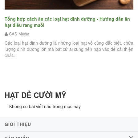
Tổng hợp cách ăn các loại hạt dinh dưỡng - Hướng dẫn ăn
hạt điều rang muối
Liệu
CAS Media
hạt 
Các loại hạt dinh dưỡng là những loại hạt vô cùng đặc biệt, chứa
cân
lượng dinh dưỡng lớn mà bất cứ ai cũng nên nạp vào để cải thiện
CAS
chất...
Hạt đ
với g
chuyê
HẠT DẺ CƯỜI MỸ
Không có bài viết nào trong mục này
GIỚI THIỆU