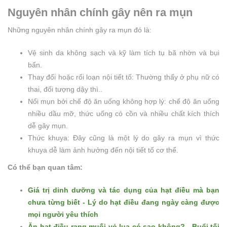
Nguyên nhân chính gây nên ra mụn
Những nguyên nhân chính gây ra mụn đó là:
Vệ sinh da không sạch và kỹ làm tích tụ bã nhờn và bụi
bẩn.
Thay đổi hoặc rối loạn nội tiết tố: Thường thấy ở phụ nữ có
thai, đối tượng dậy thì..
Nổi mụn bởi chế độ ăn uống không hợp lý: chế độ ăn uống
nhiều dầu mỡ, thức uống có cồn và nhiều chất kích thích
dễ gây mụn.
Thức khuya: Đây cũng là một lý do gây ra mụn vì thức
khuya dễ làm ảnh hưởng đến nội tiết tố cơ thể.
Có thể bạn quan tâm:
Giá trị dinh dưỡng và tác dụng của hạt điều mà bạn
chưa từng biết - Lý do hạt điều đang ngày càng được
mọi người yêu thích
Ăn hạt điều rang muối vỏ lụa có sao không? - Buổi tối