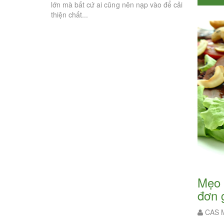
ên nạp vào để cải
Hạt điều từ lâu đã trở thành một món ăn
việc. Đây là
vặt thơm ngon, bổ dưỡng với giá trị dinh
thả lỏng và 
dưỡng tuyệt vời. Và đặc biệt hơn cả, rất
nhiều chuyên...
Mẹo cách ăn hạt điều rang muối không tăng cân - Cách ăn hạt điều không béo
đơn 
CAS M