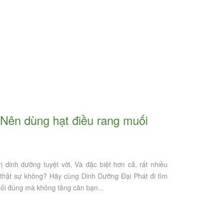
Ăn hạt điều rang muối vỏ lụa có sao
Trên thị trường có các loạ
 dinh dưỡng tuyệt vời. Và đặc biệt hơn cả, rất nhiều
không? - Buổi tối ăn hạt điều rang
vặt nào? - Phân loại các lo
 thật sự không? Hãy cùng Dinh Dưỡng Đại Phát đi tìm
muối có béo không?
theo tiêu chuẩn quốc tế
uối đúng mà không tăng cân bạn...
CAS Media
CAS Media
Hạt điều rang muối là một món ăn vặt
Hạt điều không còn quá xa 
t
thơm ngon. Dễ dàng tìm mua và sử dụng
ta bởi hương vị thơm ngon và