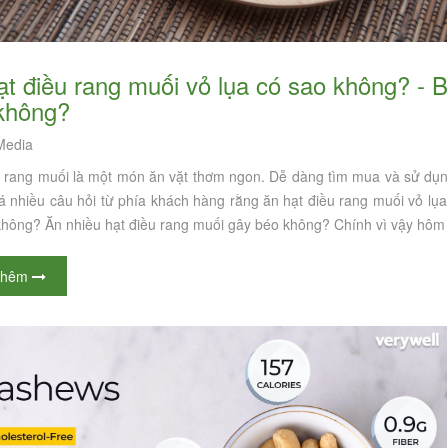
không?
edia
 rang muối là một món ăn vặt thơm ngon. Dễ dàng tìm mua và sử dụng 
 nhiều câu hỏi từ phía khách hàng rằng ăn hạt điều rang muối vỏ lụa
không? Ăn nhiều hạt điều rang muối gây béo không? Chính vì vậy hôm 
thêm