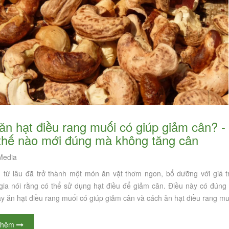
thế nào mới đúng mà không tăng cân
edia
Giải đáp: Nếu ăn hạt điều rang muối
uống Tết 2021 không lo
vào buổi tối có gây tăng cân không?
 từ lâu đã trở thành một món ăn vặt thơm ngon, bổ dưỡng với giá trị
 Chia sẻ cách ăn hạt điều
Hướng dẫn cách ăn hạt điều rang
gia nói rằng có thể sử dụng hạt điều để giảm cân. Điều này có đúng
 không lo béo
muối đúng cách
y ăn hạt điều rang muối có giúp giảm cân và cách ăn hạt điều rang m
a
CAS Media
n Đán là những ngày mọi
Ăn hạt điều thay cho các loại đồ ăn vặ
thêm
 ngơi sau một năm nỗ lực làm