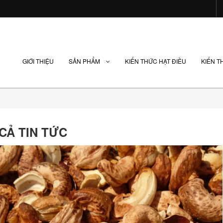
GIỚI THIỆU
SẢN PHẨM
KIẾN THỨC HẠT ĐIỀU
KIẾN T
 CẢ TIN TỨC