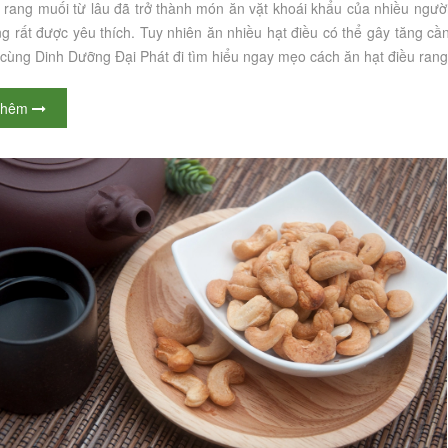
u rang muối từ lâu đã trở thành món ăn vặt khoái khẩu của nhiều ngư
 rất được yêu thích. Tuy nhiên ăn nhiều hạt điều có thể gây tăng cần
cùng Dinh Dưỡng Đại Phát đi tìm hiểu ngay mẹo cách ăn hạt điều rang 
thêm