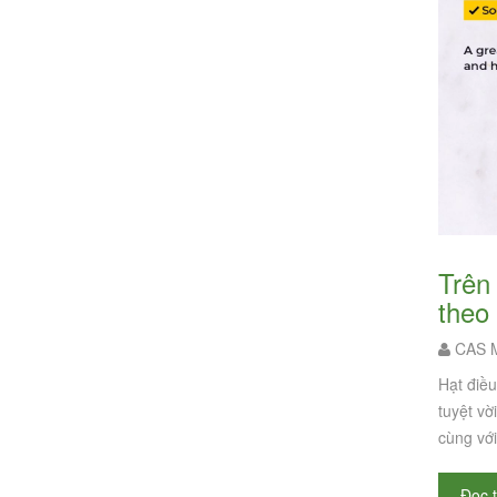
Trên thị trường có các loại hạt điều ăn vặt nào? - Phân loại các loại hạt điều
theo
CAS M
Hạt điều
tuyệt vờ
cùng với
Đọc 