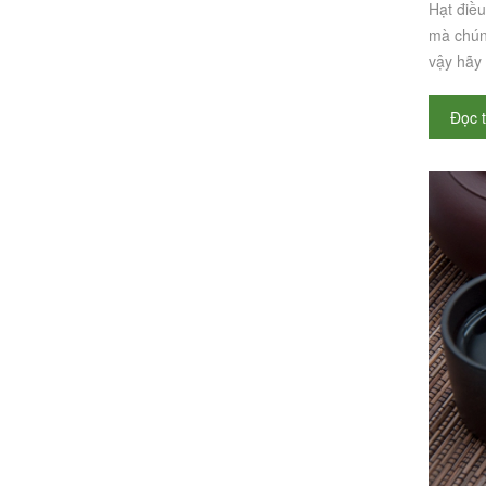
Hạt điề
mà chúng
vậy hãy 
Đọc 