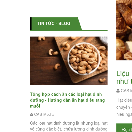
TIN TỨC - BLOG
Liệu ăn hạt điều rang muối có giúp giảm cân? - Nên dùng hạt điều rang muối
như 
CAS M
loại hạt dinh
Bật mí ăn 
 hạt điều rang
Hạt điều
Liệu ăn hạt điều rang muối có giúp
tăng cân -
chuyên 
giảm cân? - Nên dùng hạt điều rang
rang muối
muối như thế nào mới đúng mà
hiểu nga
CAS Medi
không tăng cân
 là những loại hạt
Tết Nguyê
CAS Media
 lượng dinh dưỡng
Đọc 
người nghỉ