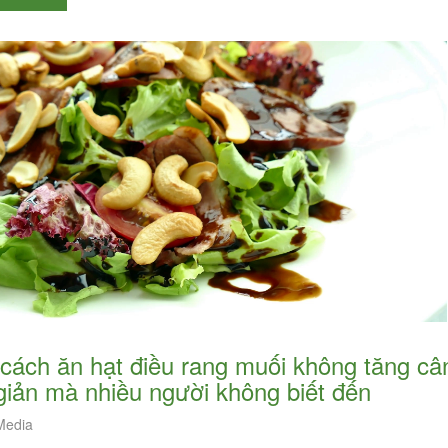
khác là một ý tưởng tuyệt vời bởi hạt điề
 thời gian rất tốt để thư giãn,
chứa nhiều dinh dưỡng và vô cùng thơ
tận...
ngon. Tuy...
giản mà nhiều người không biết đến
edia