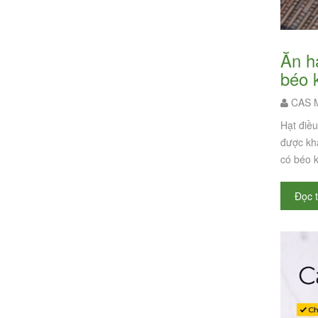
Ăn hạt điều rang muối vỏ lụa có sao không? - Buổi tối ăn hạt điều rang muối có
béo 
CAS M
Hạt điều
được khá
có béo 
Đọc 