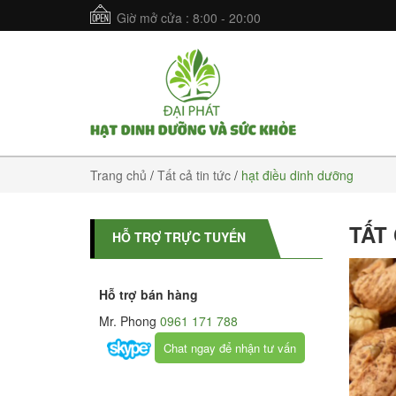
Giờ mở cửa : 8:00 - 20:00
Trang chủ
/
Tất cả tin tức
/
hạt điều dinh dưỡng
TẤT
HỖ TRỢ TRỰC TUYẾN
Hỗ trợ bán hàng
Mr. Phong
0961 171 788
Chat ngay để nhận tư vấn