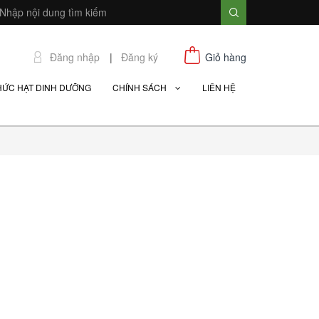
Đăng nhập
|
Đăng ký
Giỏ hàng
HỨC HẠT DINH DƯỠNG
CHÍNH SÁCH
LIÊN HỆ