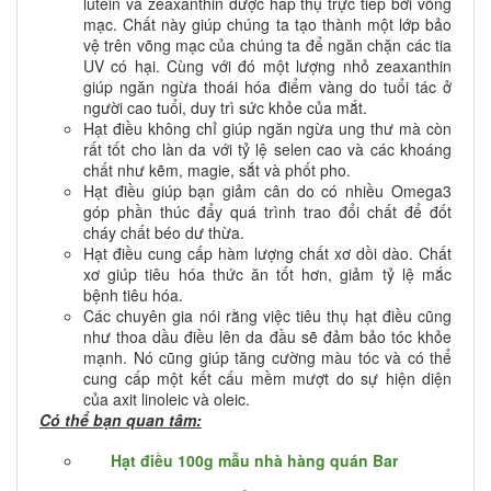
lutein và zeaxanthin được hấp thụ trực tiếp bởi võng
mạc. Chất này giúp chúng ta tạo thành một lớp bảo
vệ trên võng mạc của chúng ta để ngăn chặn các tia
UV có hại. Cùng với đó một lượng nhỏ zeaxanthin
giúp ngăn ngừa thoái hóa điểm vàng do tuổi tác ở
người cao tuổi, duy trì sức khỏe của mắt.
Hạt điều không chỉ giúp ngăn ngừa ung thư mà còn
rất tốt cho làn da với tỷ lệ selen cao và các khoáng
chất như kẽm, magie, sắt và phốt pho.
Hạt điều giúp bạn giảm cân do có nhiều Omega3
góp phần thúc đẩy quá trình trao đổi chất để đốt
cháy chất béo dư thừa.
Hạt điều cung cấp hàm lượng chất xơ dồi dào. Chất
xơ giúp tiêu hóa thức ăn tốt hơn, giảm tỷ lệ mắc
bệnh tiêu hóa.
Các chuyên gia nói rằng việc tiêu thụ hạt điều cũng
như thoa dầu điều lên da đầu sẽ đảm bảo tóc khỏe
mạnh. Nó cũng giúp tăng cường màu tóc và có thể
cung cấp một kết cấu mềm mượt do sự hiện diện
của axit linoleic và oleic.
Có thể bạn quan tâm:
Hạt điều 100g mẫu nhà hàng quán Bar