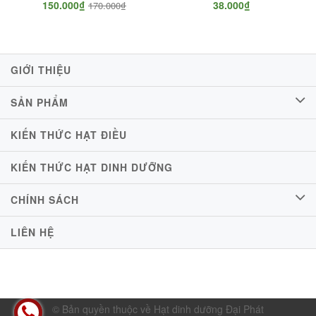
150.000₫
38.000₫
170.000₫
GIỚI THIỆU
SẢN PHẨM
KIẾN THỨC HẠT ĐIỀU
KIẾN THỨC HẠT DINH DƯỠNG
CHÍNH SÁCH
LIÊN HỆ
© Bản quyền thuộc về Hạt dinh dưỡng Đại Phát