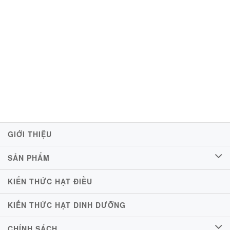
GIỚI THIỆU
SẢN PHẨM
KIẾN THỨC HẠT ĐIỀU
KIẾN THỨC HẠT DINH DƯỠNG
CHÍNH SÁCH