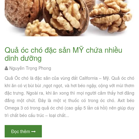
Quả óc chó đặc sản MỸ chứa nhiều
dinh dưỡng
Nguyễn Trọng Phong
Quả Óc chó là đặc sản của vùng đất California – Mỹ. Quả óc chó
khi ăn có vị bùi bùi ,ngọt ngọt, và hơi béo ngậy, cộng với mùi thơm
đặc trưng. Ngoài ra, khi ăn xong thì mọi người cảm thấy hơi đăng
đắng một chút. Đây là một vị thuốc có trong óc chó. Axit béo
Omega 3 có trong quả óc chó (cao gấp 5 lần cá hồi) nên giúp duy
trì chất béo cấu trúc – loại chất...
Đọc thêm