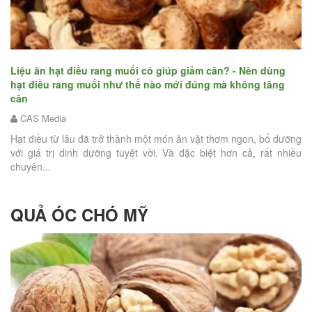
n
Bậ
hạ
Liệu ăn hạt điều rang muối có giúp giảm cân? - Nên dùng
hạt điều rang muối như thế nào mới đúng mà không tăng
hứa
cân
Tế
iện
CAS Media
nỗ
tậ
Hạt điều từ lâu đã trở thành một món ăn vặt thơm ngon, bổ dưỡng
với giá trị dinh dưỡng tuyệt vời. Và đặc biệt hơn cả, rất nhiều
chuyên...
QUẢ ÓC CHÓ MỸ