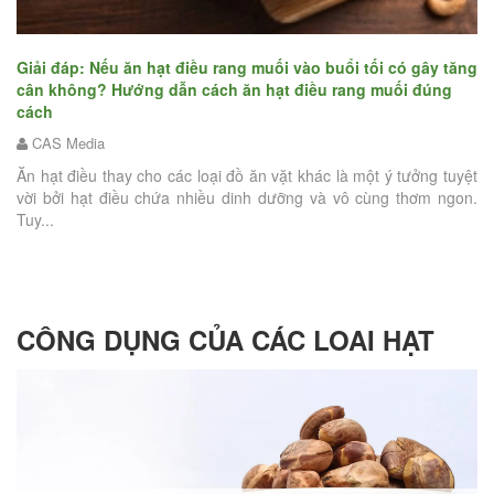
Giải đáp: Nếu ăn hạt điều rang muối vào buổi tối có gây tăng
Ăn
ăn
cân không? Hướng dẫn cách ăn hạt điều rang muối đúng
hạ
cách
CAS Media
Hạ
năm
Ăn hạt điều thay cho các loại đồ ăn vặt khác là một ý tưởng tuyệt
mu
 và
vời bởi hạt điều chứa nhiều dinh dưỡng và vô cùng thơm ngon.
nh
Tuy...
CÔNG DỤNG CỦA CÁC LOAI HẠT