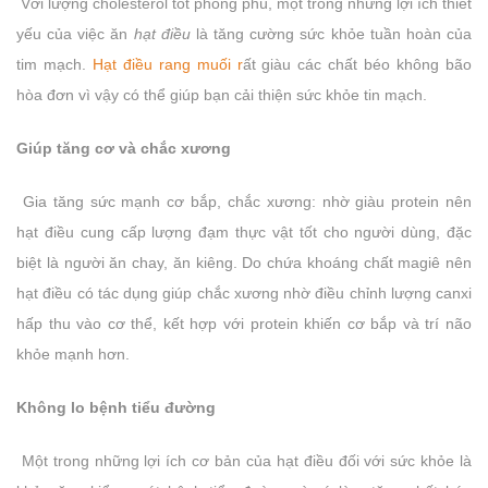
Với lượng cholesterol tốt phong phú, một trong những lợi ích thiết
yếu của việc ăn
hạt điều
là tăng cường sức khỏe tuần hoàn của
tim mạch.
Hạt điều rang muối
r
ất giàu các chất béo không bão
hòa đơn vì vậy có thể giúp bạn cải thiện sức khỏe tin mạch.
Giúp tăng cơ và chắc xương
Gia tăng sức mạnh cơ bắp, chắc xương: nhờ giàu protein nên
hạt điều cung cấp lượng đạm thực vật tốt cho người dùng, đặc
biệt là người ăn chay, ăn kiêng. Do chứa khoáng chất magiê nên
hạt điều có tác dụng giúp chắc xương nhờ điều chỉnh lượng canxi
hấp thu vào cơ thể, kết hợp với protein khiến cơ bắp và trí não
khỏe mạnh hơn.
Không lo bệnh tiểu đường
Một trong những lợi ích cơ bản của hạt điều đối với sức khỏe là