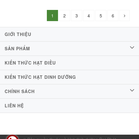
1
2
3
4
5
6
GIỚI THIỆU
SẢN PHẨM
KIẾN THỨC HẠT ĐIỀU
KIẾN THỨC HẠT DINH DƯỠNG
CHÍNH SÁCH
LIÊN HỆ