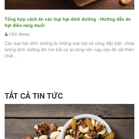
ẫn ăn
Liệu ăn hạt điều rang muối có giúp giảm cân? - Nên dùng
hạt điều rang muối như thế nào mới đúng mà không tăng
t, chứa
cân
i thiện
CAS Media
Hạt điều từ lâu đã trở thành một món ăn vặt thơm ngon, bổ dưỡ
với giá trị dinh dưỡng tuyệt vời. Và đặc biệt hơn cả, rất nhi
chuyên...
TẤT CẢ TIN TỨC