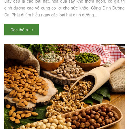
Đây đều là các loại hạt, hoa quả sấy khô thơm ngon, có giá trị
dinh dưỡng cao vô cùng có lợi cho sức khỏe. Cùng Dinh Dưỡng
Đại Phát đi tìm hiểu ngay các loại hạt dinh dưỡng...
Đọc thêm