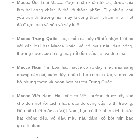
Macca Úc
: Loại Macca được nhập khẩu từ Úc, được chia
làm hai dạng chính là thô và thành phẩm. Tuy nhiên, chủ
yếu trên thị trường hiện nay là dạng thành phẩm, nhân hạt
đã được tách vỏ sẵn và sấy khô.
Macca Trung Quốc
: Loại mắc ca này rất dễ nhận biết so
với các loại hạt Macca khác, vỏ có màu nâu đen bóng,
thường được cưa bằng máy rất đều, sắc nét và đẹp mắt.
Macca Nam Phi
: Loại hạt macca có vỏ dày, màu nâu sáng
nhưng sần sùi, cuốn dày, nhân ít hơn macca Úc, vị nhạt và
bở nhưng thơm và ngon hơn macca Trung Quốc.
Macca Việt Nam
: Hạt mắc ca Việt thường được sấy khô
cho đến nứt rồi tách nhân, sau đó cung cấp ra thị trường.
Để nhận biết mắc ca Việt Nam, bạn có thể nhìn kích thước
hạt không đều, vỏ dày, màu nâu đậm, có bột mịn bao
quanh nhân.