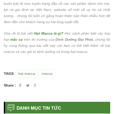
buôn bán lẻ trực tuyến hàng đầu về các sản phẩm dành cho mẹ,
bé và gia đình tại Việt Nam, website số một về uy tín và chất
lượng,.. chúng tôi luôn cố gắng hoàn thiện bản thân nhiều hơn để
đem đến cho khách hàng sự hài lòng tuyệt đối.
Vừa rồi là bài viết
Hạt Macca là gì?
Học cách phân biệt các loại
hạt
mắc ca
trên thị trường của
Dinh Dưỡng Đại Phát,
chúng tôi
hy vọng thông qua bài viết này các bạn có thể biết thêm về hạt
macca và các giá trị dinh dưỡng có trong hạt macca.
TAGS
:
hạt macca
macca
Share :
DANH MỤC TIN TỨC