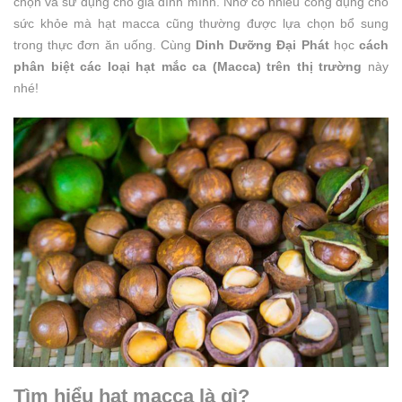
chọn và sử dụng cho gia đình mình. Nhờ có nhiều công dụng cho
sức khỏe mà hạt macca cũng thường được lựa chọn bổ sung
trong thực đơn ăn uống. Cùng
Dinh Dưỡng Đại Phát
học
cách
phân biệt các loại hạt mắc ca (Macca) trên thị trường
này
nhé!
Tìm hiểu hạt macca là gì?