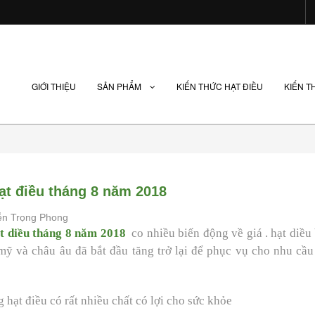
GIỚI THIỆU
SẢN PHẨM
KIẾN THỨC HẠT ĐIỀU
KIẾN T
ạt điều tháng 8 năm 2018
n Trọng Phong
t diều tháng 8 năm 2018
co nhiều biến động về giá . hạt diều 
mỹ và châu âu đã bắt đầu tăng trở lại để phục vụ cho nhu cầu 
g hạt điều có rất nhiều chất có lợi cho sức khỏe