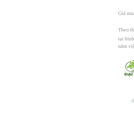
Giá mu
Theo th
tại bìn
năm việ