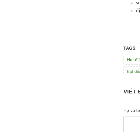
s
đ
TAGS
:
Hạt đi
hật đi
VIẾT 
Họ và t