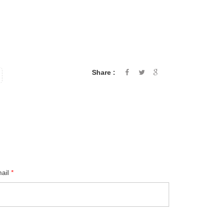
Share :
mail
*