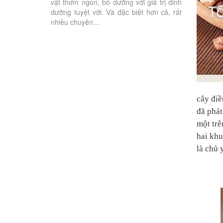
vặt thơm ngon, bổ dưỡng với giá trị dinh
thả lỏng và tậ
dưỡng tuyệt vời. Và đặc biệt hơn cả, rất
nhiều chuyên...
cây điề
đã phát
một trê
hai khu
là chủ 