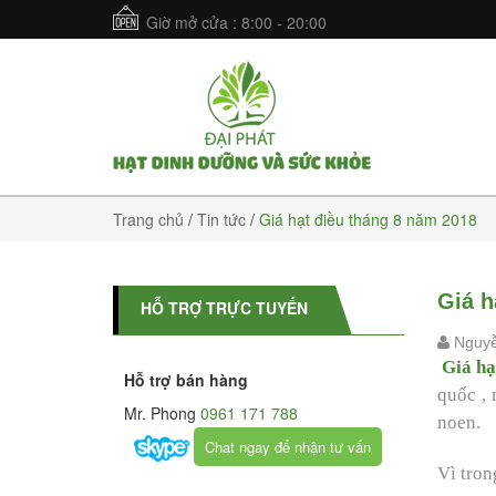
Giờ mở cửa : 8:00 - 20:00
Trang chủ
/
Tin tức
/
Giá hạt điều tháng 8 năm 2018
Giá h
HỖ TRỢ TRỰC TUYẾN
Nguyễ
Giá hạ
Hỗ trợ bán hàng
quốc , 
Mr. Phong
0961 171 788
noen.
Chat ngay để nhận tư vấn
Vì tron