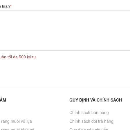
h luận
*
uận tối đa 500 ký tự
HẨM
QUY ĐỊNH VÀ CHÍNH SÁCH
Chính sách bán hàng
 rang muối vỏ lụa
Chính sách đổi trả hàng
 rang muối tách vỏ
Quy định vận chuyển