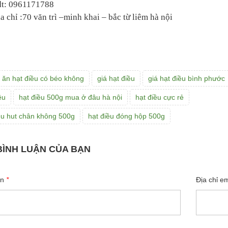
dt: 0961171788
ịa chỉ :70 văn trì –minh khai – bắc từ liêm hà nội
ăn hạt điều có béo không
giá hạt điều
giá hạt điều bình phước
ều
hạt điều 500g mua ở đâu hà nội
hạt điều cực rẻ
ều hut chân không 500g
hạt điều đóng hộp 500g
BÌNH LUẬN CỦA BẠN
ên
*
Địa chỉ e