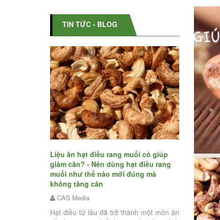
TIN TỨC - BLOG
oại hạt dinh
Bật mí ăn u
hạt điều rang
Liệu ăn hạt điều rang muối có giúp
tăng cân - C
giảm cân? - Nên dùng hạt điều rang
rang muối k
muối như thế nào mới đúng mà
CAS Media
không tăng cân
à những loại hạt
Tết Nguyên
CAS Media
lượng dinh dưỡng
người nghỉ 
n nạp vào để cải
Hạt điều từ lâu đã trở thành một món ăn
việc. Đây là 