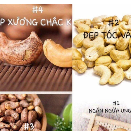
Giải đáp: Nếu ăn hạt điều rang muối
ống Tết 2021 không lo
vào buổi tối có gây tăng cân không?
hia sẻ cách ăn hạt điều
Hướng dẫn cách ăn hạt điều rang
hông lo béo
muối đúng cách
CAS Media
 Đán là những ngày mọi
Ăn hạt điều thay cho các loại đồ ăn vặt
ngơi sau một năm nỗ lực làm
khác là một ý tưởng tuyệt vời bởi hạt điều
thời gian rất tốt để thư giãn,
chứa nhiều dinh dưỡng và vô cùng thơm