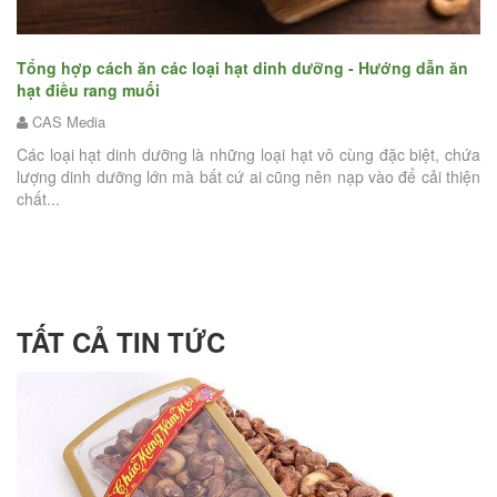
nh dưỡng - Hướng dẫn ăn
Liệu ăn hạt điều rang muối có giúp gi
hạt điều rang muối như thế nào mới đ
i hạt vô cùng đặc biệt, chứa
cân
ng nên nạp vào để cải thiện
CAS Media
Hạt điều từ lâu đã trở thành một món ăn 
với giá trị dinh dưỡng tuyệt vời. Và đặc
chuyên...
TẤT CẢ TIN TỨC