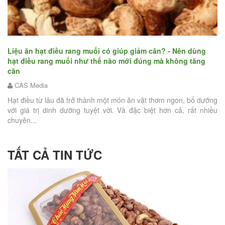
n
Bậ
hạ
Liệu ăn hạt điều rang muối có giúp giảm cân? - Nên dùng
hạt điều rang muối như thế nào mới đúng mà không tăng
hứa
cân
Tế
iện
CAS Media
nỗ
tậ
Hạt điều từ lâu đã trở thành một món ăn vặt thơm ngon, bổ dưỡng
với giá trị dinh dưỡng tuyệt vời. Và đặc biệt hơn cả, rất nhiều
chuyên...
TẤT CẢ TIN TỨC