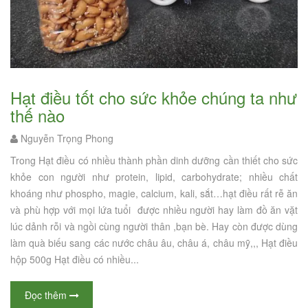
Hạt điều tốt cho sức khỏe chúng ta như
thế nào
Nguyễn Trọng Phong
Trong Hạt điều có nhiều thành phần dinh dưỡng cần thiết cho sức
khỏe con người như protein, lipid, carbohydrate; nhiều chất
khoáng như phospho, magie, calcium, kali, sắt…hạt điều rất rễ ăn
và phù hợp với mọi lứa tuổi được nhiều người hay làm đồ ăn vặt
lúc dảnh rỗi và ngồi cùng người thân ,bạn bè. Hay còn được dùng
làm quà biếu sang các nước châu âu, châu á, châu mỹ,,, Hạt điều
hộp 500g Hạt điều có nhiều...
Đọc thêm