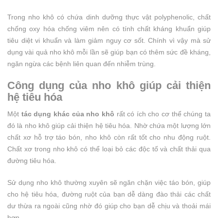
Trong nho khô có chứa dinh dưỡng thực vật polyphenolic, chất
chống oxy hóa chống viêm nên có tính chất kháng khuẩn giúp
tiêu diệt vi khuẩn và làm giảm nguy cơ sốt. Chính vì vậy mà sử
dụng vài quả nho khô mỗi lần sẽ giúp bạn có thêm sức đề kháng,
ngăn ngừa các bệnh liên quan đến nhiễm trùng.
Công dụng của nho khô giúp cải thiện
hệ tiêu hóa
Một
tác dụng khác của nho khô
rất có ích cho cơ thể chúng ta
đó là nho khô giúp cải thiện hệ tiêu hóa. Nhờ chứa một lượng lớn
chất xơ hỗ trợ táo bón, nho khô còn rất tốt cho nhu động ruột.
Chất xơ trong nho khô có thể loại bỏ các độc tố và chất thải qua
đường tiêu hóa.
Sử dụng nho khô thường xuyên sẽ ngăn chặn việc táo bón, giúp
cho hệ tiêu hóa, đường ruột của bạn dễ dàng đào thải các chất
dư thừa ra ngoài cũng nhờ đó giúp cho bạn dễ chịu và thoải mái
hơn.