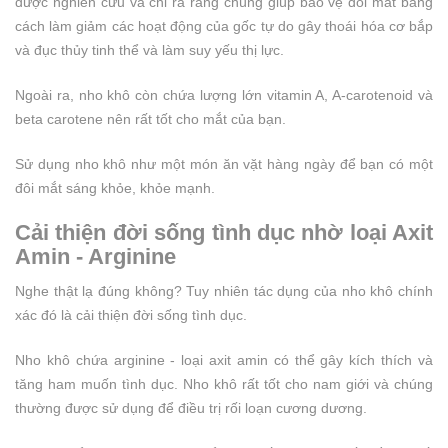
được nghiên cứu và chỉ ra rằng chúng giúp bảo vệ đôi mắt bằng
cách làm giảm các hoạt động của gốc tự do gây thoái hóa cơ bắp
và đục thủy tinh thể và làm suy yếu thị lực.
Ngoài ra, nho khô còn chứa lượng lớn vitamin A, A-carotenoid và
beta carotene nên rất tốt cho mắt của bạn.
Sử dụng nho khô như một món ăn vặt hàng ngày để bạn có một
đôi mắt sáng khỏe, khỏe mạnh.
Cải thiện đời sống tình dục nhờ loại Axit
Amin - Arginine
Nghe thật lạ đúng không? Tuy nhiên tác dụng của nho khô chính
xác đó là cải thiện đời sống tình dục.
Nho khô chứa arginine - loại axit amin có thể gây kích thích và
tăng ham muốn tình dục. Nho khô rất tốt cho nam giới và chúng
thường được sử dụng để điều trị rối loạn cương dương.