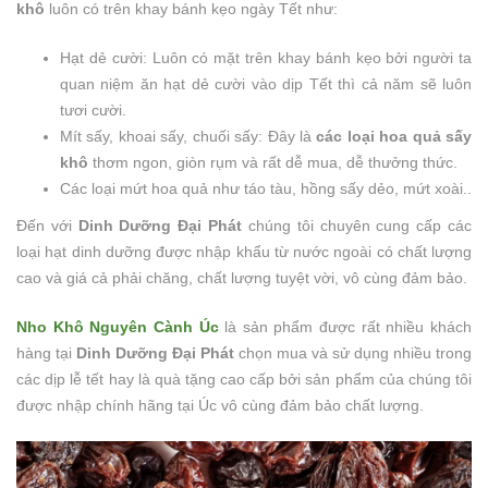
khô
luôn có trên khay bánh kẹo ngày Tết như:
Hạt dẻ cười: Luôn có mặt trên khay bánh kẹo bởi người ta
quan niệm ăn hạt dẻ cười vào dịp Tết thì cả năm sẽ luôn
tươi cười.
Mít sấy, khoai sấy, chuối sấy: Đây là
các loại hoa quả sấy
khô
thơm ngon, giòn rụm và rất dễ mua, dễ thưởng thức.
Các loại mứt hoa quả như táo tàu, hồng sấy dẻo, mứt xoài..
Đến với
Dinh Dưỡng Đại Phát
chúng tôi chuyên cung cấp các
loại hạt dinh dưỡng được nhập khẩu từ nước ngoài có chất lượng
cao và giá cả phải chăng, chất lượng tuyệt vời, vô cùng đảm bảo.
Nho Khô Nguyên Cành Úc
là sản phẩm được rất nhiều khách
hàng tại
Dinh Dưỡng Đại Phát
chọn mua và sử dụng nhiều trong
các dịp lễ tết hay là quà tặng cao cấp bởi sản phẩm của chúng tôi
được nhập chính hãng tại Úc vô cùng đảm bảo chất lượng.