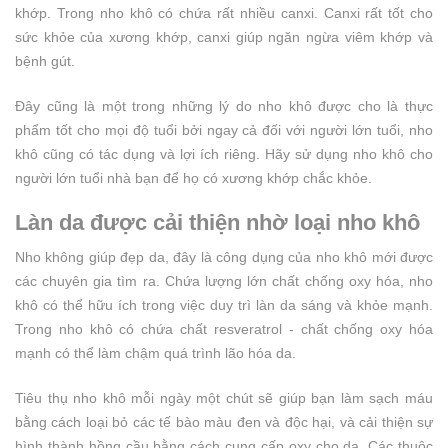
khớp. Trong nho khô có chứa rất nhiều canxi. Canxi rất tốt cho
sức khỏe của xương khớp, canxi giúp ngăn ngừa viêm khớp và
bệnh gút.
Đây cũng là một trong những lý do nho khô được cho là thực
phẩm tốt cho mọi độ tuổi bởi ngay cả đối với người lớn tuổi, nho
khô cũng có tác dụng và lợi ích riêng. Hãy sử dụng nho khô cho
người lớn tuổi nhà bạn để họ có xương khớp chắc khỏe.
Làn da được cải thiện nhờ loại nho khô
Nho không giúp đẹp da, đây là công dụng của nho khô mới được
các chuyên gia tìm ra. Chứa lượng lớn chất chống oxy hóa, nho
khô có thể hữu ích trong việc duy trì làn da sáng và khỏe mạnh.
Trong nho khô có chứa chất resveratrol - chất chống oxy hóa
mạnh có thể làm chậm quá trình lão hóa da.
Tiêu thụ nho khô mỗi ngày một chút sẽ giúp bạn làm sạch máu
bằng cách loại bỏ các tế bào màu đen và độc hại, và cải thiện sự
hình thành hồng cầu bằng cách cung cấp oxy cho da. Các thuộc