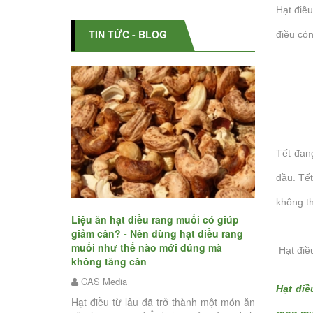
Hạt điều
TIN TỨC - BLOG
điều còn
Tết đan
đầu. Tết
oại hạt dinh
không th
Bật mí ăn u
hạt điều rang
Liệu ăn hạt điều rang muối có giúp
tăng cân - C
giảm cân? - Nên dùng hạt điều rang
rang muối k
muối như thế nào mới đúng mà
Hạt điều
CAS Media
không tăng cân
à những loại hạt
Tết Nguyên
CAS Media
lượng dinh dưỡng
Hạt điề
người nghỉ 
n nạp vào để cải
Hạt điều từ lâu đã trở thành một món ăn
việc. Đây là 
rang mu