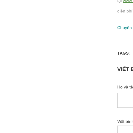
tại
www.
điện phí
Chuyên 
TAGS
:
VIẾT 
Họ và t
Viết bìn