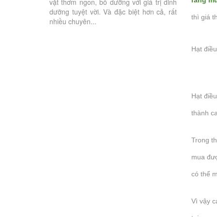
vặt thơm ngon, bổ dưỡng với giá trị dinh
thả lỏng và tậ
dưỡng tuyệt vời. Và đặc biệt hơn cả, rất
thì giá 
nhiều chuyên...
Hạt điều
Hạt điều
thành ca
Trong t
mua đượ
có thể 
Vì vậy 