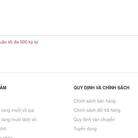
uận tối đa 500 ký tự
HẨM
QUY ĐỊNH VÀ CHÍNH SÁCH
Chính sách bán hàng
 rang muối vỏ lụa
Chính sách đổi trả hàng
 rang muối tách vỏ
Quy định vận chuyển
chó
Tuyển dụng
h nhân