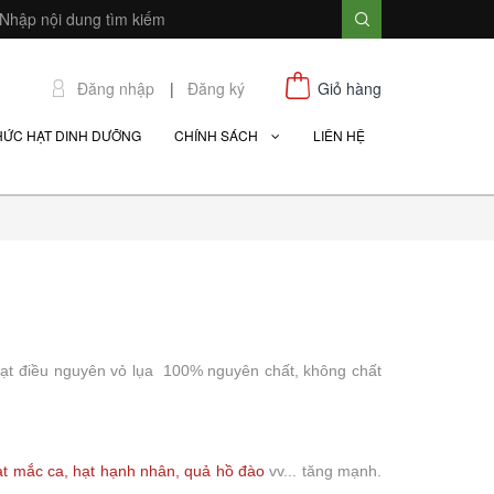
Đăng nhập
|
Đăng ký
Giỏ hàng
HỨC HẠT DINH DƯỠNG
CHÍNH SÁCH
LIÊN HỆ
ạt điều nguyên vỏ lụa 100% nguyên chất, không chất
ạt mắc ca
,
hạt hạnh nhân
,
quả hồ đào
vv... tăng mạnh.