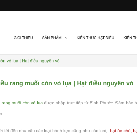
GIỚI THIỆU
SẢN PHẨM
KIẾN THỨC HẠT ĐIỀU
KIẾN T
òn vỏ lụa | Hạt điều nguyên vỏ
iều rang muối còn vỏ lụa | Hạt điều nguyên vỏ
n
 rang muối còn vỏ lụa
được nhập trực tiếp từ Bình Phước. Đảm bảo h
n.
 tết đến nhu cầu các loại bánh kẹo cũng như các loại,
hạt óc chó,
h