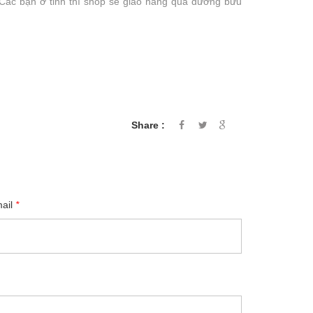
i. Các bạn ở tỉnh thì shop sẽ giao hàng qua đường bưu
Share :
mail
*