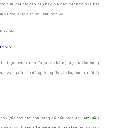
ơng của loại hạt cao cấp này. Và đặc biệt hơn nữa hạt
 và tóc, giúp giấc ngủ sâu hơn vv..
n không
 thì thực phẩm luôn được các bà nội trợ ưu tiên hàng
c vụ người tiêu dùng, trong đó các loại bánh, mứt là
Ăn hạt điều rang muối vỏ lụa có sao
Trên thị trường có các loại 
không? - Buổi tối ăn hạt điều rang
vặt nào? - Phân loại các loạ
muối có béo không?
theo tiêu chuẩn quốc tế
CAS Media
CAS Media
Hạt điều rang muối là một món ăn vặt
Hạt điều không còn quá xa l
g chủ yếu cho các nhà hàng để nấu món ăn.
Hạt điều
thơm ngon. Dễ dàng tìm mua và sử dụng
ta bởi hương vị thơm ngon và 
bởi tính tiện lợi của chúng. Tuy nhiên
dưỡng mà chúng đem lại cho 
u cuối cùng
là
hạt điều rang muối đã tách vỏ
loại này