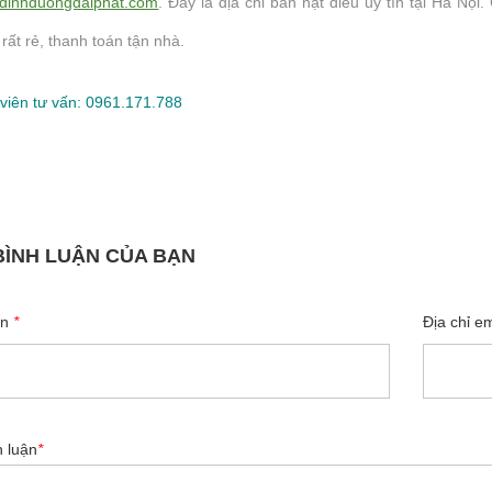
dinhduongdaiphat.com
. Đây là địa chỉ bán hạt điều uy tín tại Hà Nộ
 rất rẻ, thanh toán tận nhà.
viên
tư vấn: 0961.171.788
BÌNH LUẬN CỦA BẠN
ên
*
Địa chỉ e
h luận
*