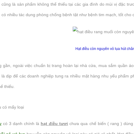
 cũng là sản phẩm không thể thiếu tại các gia đình do mùi vị đặc trư
 có nhiều tác dụng phòng chống bệnh tật như bệnh tim mạch, tốt cho da
Hạt điều còn nguyên vỏ lụa hút châ
g gần, ngoài việc chuẩn bị trang hoàn lại nhà cửa, mua sắm quần áo
 là dịp để các doanh nghiệp tung ra nhiều mặt hàng nhu yếu phẩm phụ
Giải đáp: Nếu ăn hạt điều rang muối
ể thiếu.
ống Tết 2021 không lo
vào buổi tối có gây tăng cân không?
hia sẻ cách ăn hạt điều
Hướng dẫn cách ăn hạt điều rang
hông lo béo
muối đúng cách
 có mấy loại
CAS Media
 Đán là những ngày mọi
Ăn hạt điều thay cho các loại đồ ăn vặt
u
có 3 dạnh chính là
hạt điều tươi
chưa qua chế biến ( rang ) dùn
ngơi sau một năm nỗ lực làm
khác là một ý tưởng tuyệt vời bởi hạt điều
thời gian rất tốt để thư giãn,
chứa nhiều dinh dưỡng và vô cùng thơm
ối có vỏ lụa
hay vẫn còn nguyên vỏ loại này có giá rẻ nhất. Hạt điề