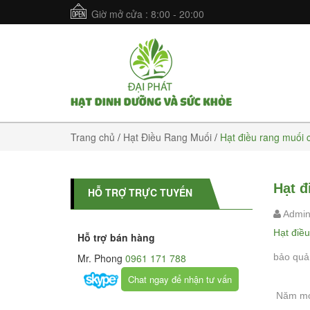
Giờ mở cửa : 8:00 - 20:00
Trang chủ
/
Hạt Điều Rang Muối
/
Hạt điều rang muối c
Hạt đ
HỖ TRỢ TRỰC TUYẾN
Admi
Hạt điều
Hỗ trợ bán hàng
Mr. Phong
0961 171 788
bảo quả
Chat ngay để nhận tư vấn
Năm mới