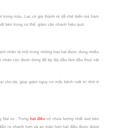
chúng tôi nhận được...
vô cùng...
ol trong máu. Lạc có giá thành rẻ dễ chế biến mà hàm
hất béo trong cơ thể, giảm cân nhanh hiệu quả
anh nhân là một trong những loại hạt được dùng nhiều
nh nhân còn được dùng để ép lấy dầu làm dầu thực vật
ại cho da, giúp giảm nguy cơ mắc bệnh mất trí nhớ ở
g Nai vv.. Trong
hạt điều
có chứa lượng chất axit béo
 diễn ra nhanh hơn và an toàn hơn.hạt điều được dùng