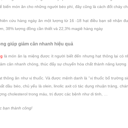
hế biến món ăn cho những người béo phì, đây cũng là cách đốt cháy 
iên cứu hàng ngày ăn một lượng từ 16 -18 hạt điều bạn sẽ nhận
n, 38% lượng đồng cần thiết và 22,3% magiê hàng ngày
ông giúp giảm cân nhanh hiệu quả
ng
là món ăn lạ miệng được ít người biết đến nhưng hạt thông lại có 
giảm cân nhanh chóng, thúc đẩy sự chuyển hóa chất thành năng lượng
ạt thông ăn như vị thuốc. Và được mệnh danh là ‘’vị thuốc bổ trường si
ất dầu béo, chủ yếu là olein, linolic axit có tác dụng nhuận tràng, c
ợng cholesterol trong máu, trị được các bệnh như di tinh, …
c bạn thành công!