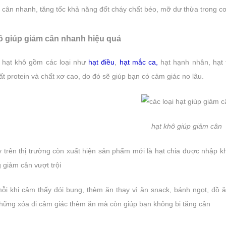
 cân nhanh, tăng tốc khả năng đốt cháy chất béo, mỡ dư thừa trong c
ô giúp giảm cân nhanh hiệu quả
i hạt khô gồm các loại như
hạt điều
,
hạt mắc ca,
hạt hạnh nhân, hạt
t protein và chất xơ cao, do đó sẽ giúp bạn có cảm giác no lâu.
hạt khô giúp giảm cân
Giải đáp: Nếu ăn hạt điều ran
 mí ăn uống Tết 2021 không lo
y trên thị trường còn xuất hiện sản phẩm mới là hạt chia được nhập 
vào buổi tối có gây tăng cân 
g cân - Chia sẻ cách ăn hạt điều
Hướng dẫn cách ăn hạt điều r
 giảm cân vượt trội
g muối không lo béo
muối đúng cách
AS Media
CAS Media
mỗi khi cảm thấy đói bụng, thèm ăn thay vì ăn snack, bánh ngọt, đồ
 Nguyên Đán là những ngày mọi
hững xóa đi cảm giác thèm ăn mà còn giúp bạn không bị tăng cân
Ăn hạt điều thay cho các loại đ
ời nghỉ ngơi sau một năm nỗ lực làm
khác là một ý tưởng tuyệt vời bởi
. Đây là thời gian rất tốt để thư giãn,
chứa nhiều dinh dưỡng và vô c