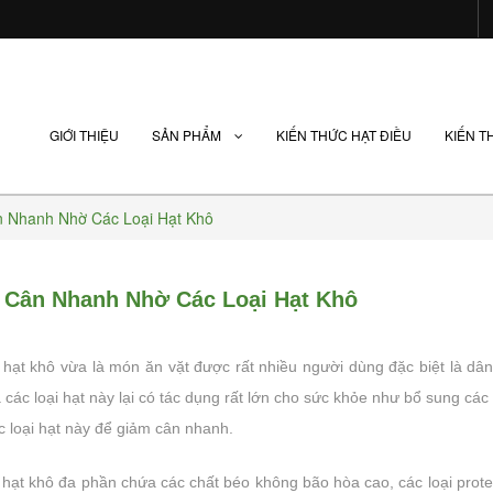
GIỚI THIỆU
SẢN PHẨM
KIẾN THỨC HẠT ĐIỀU
KIẾN T
 Nhanh Nhờ Các Loại Hạt Khô
 Cân Nhanh Nhờ Các Loại Hạt Khô
n
i hạt khô vừa là món ăn vặt được rất nhiều người dùng đặc biệt là 
 các loại hạt này lại có tác dụng rất lớn cho sức khỏe như bổ sung c
 loại hạt này để giảm cân nhanh.
 hạt khô đa phần chứa các chất béo không bão hòa cao, các loại prote