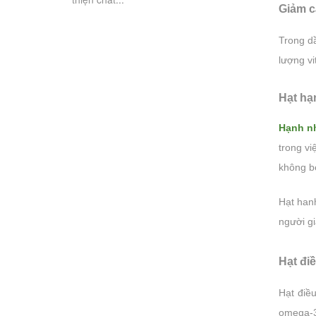
vặt thơm ngon, bổ dưỡng với giá trị dinh
thả 
Giảm c
dưỡng tuyệt vời. Và đặc biệt hơn cả, rất
nhiều chuyên...
Trong d
lượng vi
Hạt h
Hạnh n
trong v
không b
Hạt han
người gi
Hạt đi
Hạt điề
omega-3