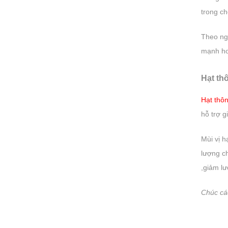
trong c
Theo ngh
mạnh hơ
Hạt th
Hạt thô
hỗ trợ 
Mùi vị h
lượng ch
,giảm lư
Chúc cá