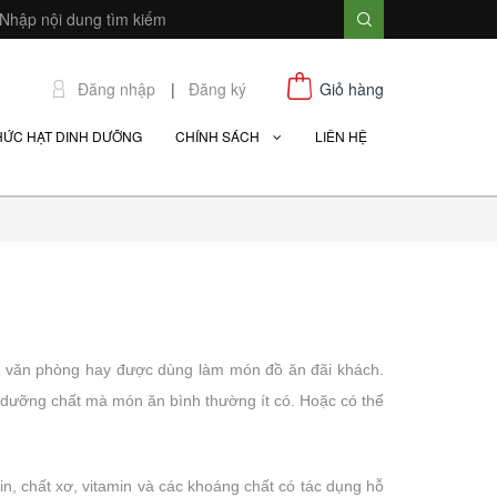
Đăng nhập
|
Đăng ký
Giỏ hàng
HỨC HẠT DINH DƯỠNG
CHÍNH SÁCH
LIÊN HỆ
dân văn phòng hay được dùng làm món đồ ăn đãi khách.
ác dưỡng chất mà món ăn bình thường ít có. Hoặc có thể
in, chất xơ, vitamin và các khoáng chất có tác dụng hỗ