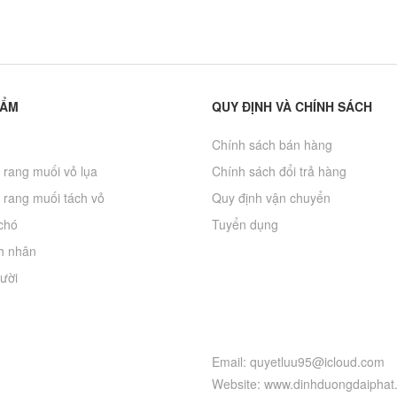
HẨM
QUY ĐỊNH VÀ CHÍNH SÁCH
Chính sách bán hàng
 rang muối vỏ lụa
Chính sách đổi trả hàng
 rang muối tách vỏ
Quy định vận chuyển
chó
Tuyển dụng
h nhân
ười
Email: quyetluu95@icloud.com
Website: www.dinhduongdaiphat