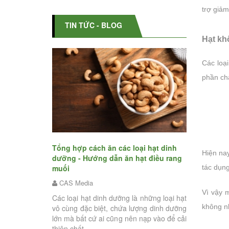
trợ giảm
TIN TỨC - BLOG
Hạt kh
Các loạ
phần chấ
ăn các loại hạt dinh
Bật
Hiện na
 dẫn ăn hạt điều rang
Liệu ăn hạt điều rang muối có giúp
tăn
tác dụng
giảm cân? - Nên dùng hạt điều rang
ran
muối như thế nào mới đúng mà
C
không tăng cân
Vì vậy 
h dưỡng là những loại hạt
Tết
CAS Media
không n
t, chứa lượng dinh dưỡng
ngư
i cũng nên nạp vào để cải
Hạt điều từ lâu đã trở thành một món ăn
việc