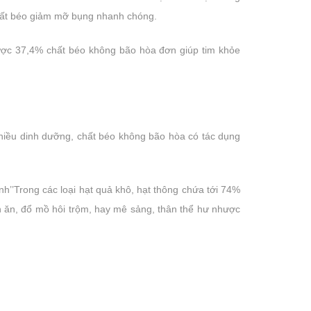
chất béo giảm mỡ bụng nhanh chóng.
 được 37,4% chất béo không bão hòa đơn giúp tim khỏe
nhiều dinh dưỡng, chất béo không bão hòa có tác dụng
nh’’Trong các loại hạt quả khô, hạt thông chứa tới 74%
hán ăn, đổ mồ hôi trộm, hay mê sảng, thân thể hư nhược