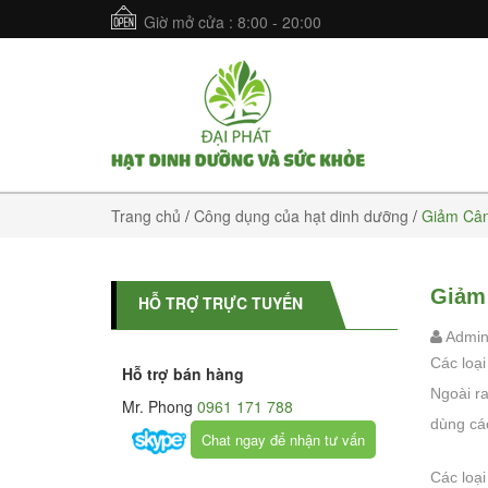
Giờ mở cửa : 8:00 - 20:00
Trang chủ
/
Công dụng của hạt dinh dưỡng
/
Giảm Cân
Giảm
HỖ TRỢ TRỰC TUYẾN
Admi
Các loạ
Hỗ trợ bán hàng
Ngoài ra
Mr. Phong
0961 171 788
dùng các
Chat ngay để nhận tư vấn
Các loại