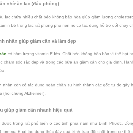
lỏng và tận...
ân nhờ ăn lạc (đậu phộng)
ngon. Tuy...
ầu lạc chứa nhiều chất béo không bão hòa giúp giảm lượng cholester
tamin B5 trong lạc rất phong phú nên nó có tác dụng hỗ trợ đốt cháy c
ạnh nhân giúp giảm cân và làm đẹp
hân
có hàm lượng vitamin E lớn. Chất béo không bão hòa vì thế hạt h
iệc chăm sóc sắc đẹp và trong các bữa ăn giảm cân cho gia đình. Hạ
éo .
h nhân còn có tác dụng ngăn chặn sự hình thành các gốc tự do gây h
à (hội chứng Alzheimer).
ều giúp giảm cân nhanh hiệu quả
u được trông rất phổ biến ở các tỉnh phía nam như Bình Phước, Đồn
, omega-6 có tác dụng thúc đẩy quá trình trao đổi chất trong cơ thể