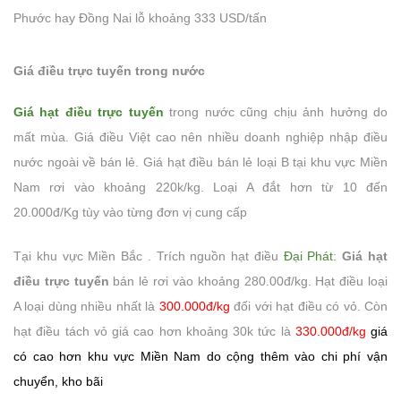
Phước hay Đồng Nai lỗ khoảng 333 USD/tấn
Giá điều trực tuyến trong nước
Giá hạt điều trực tuyến
trong nước cũng chịu ảnh hưởng do
mất mùa. Giá điều Việt cao nên nhiều doanh nghiệp nhập điều
nước ngoài về bán lẻ. Giá hạt điều bán lẻ loại B tại khu vực Miền
Nam rơi vào khoảng 220k/kg. Loại A đắt hơn từ 10 đến
20.000đ/Kg tùy vào từng đơn vị cung cấp
Tại khu vực Miền Bắc . Trích nguồn hạt điều
Đại Phát
:
Giá hạt
điều trực tuyến
bán lẻ rơi vào khoảng 280.00đ/kg. Hạt điều loại
A loại dùng nhiều nhất là
300.000đ/kg
đối với hạt điều có vỏ. Còn
hạt điều tách vỏ giá cao hơn khoảng 30k tức là
330.000đ/kg
giá
có cao hơn khu vực Miền Nam do cộng thêm vào chi phí vận
chuyển, kho bãi