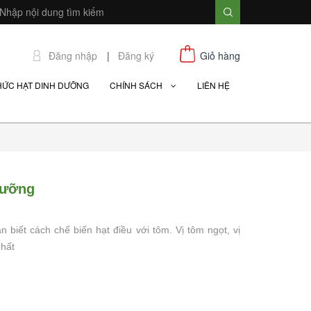
Đăng nhập
|
Đăng ký
Giỏ hàng
HỨC HẠT DINH DƯỠNG
CHÍNH SÁCH
LIÊN HỆ
dưỡng
n biết cách chế biến hạt điều với tôm. Vị tôm ngọt, vị
nhất