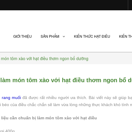
GIỚI THIỆU
SẢN PHẨM
KIẾN THỨC HẠT ĐIỀU
KIẾN T
 món tôm xào với hạt điều thơm ngon bổ dưỡng
làm món tôm xào với hạt điều thơm ngon bổ 
n
u rang muối
đã được rất nhiều người ưa thích. Bài viết này sẽ giúp bạ
i béo của điều chắc chắn sẽ làm vừa lòng những thực khách khó tính 
liệu cần chuẩn bị làm món tôm xào với hạt điều
ơi 400g,