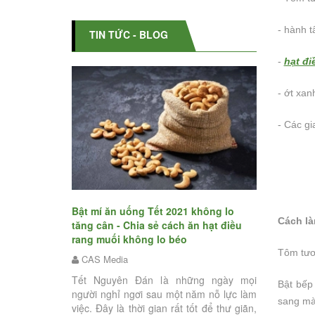
- hành t
TIN TỨC - BLOG
-
hạt đi
- ớt xan
- Các gi
Giải đáp: N
Bật mí ăn uống Tết 2021 không lo
vào buổi tố
muối có giúp
Cách là
tăng cân - Chia sẻ cách ăn hạt điều
Hướng dẫn c
ạt điều rang
rang muối không lo béo
muối đúng 
 đúng mà
Tôm tươi
CAS Media
CAS Media
Tết Nguyên Đán là những ngày mọi
Bật bếp
Ăn hạt điều 
người nghỉ ngơi sau một năm nỗ lực làm
khác là một ý
sang mày
thành một món ăn
việc. Đây là thời gian rất tốt để thư giãn,
chứa nhiều 