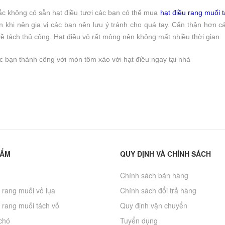
chúng tôi nhận được...
ắc không có sẵn hạt điều tươi các bạn có thể mua
hạt điều rang muối 
 khi nên gia vị các bạn nên lưu ý tránh cho quá tay. Cẩn thận hơn c
ề tách thủ công. Hạt điều vỏ rất mỏng nên không mất nhiều thời gian
 bạn thành công với món tôm xào với hạt điều ngay tại nhà
HẨM
QUY ĐỊNH VÀ CHÍNH SÁCH
Chính sách bán hàng
 rang muối vỏ lụa
Chính sách đổi trả hàng
 rang muối tách vỏ
Quy định vận chuyển
chó
Tuyển dụng