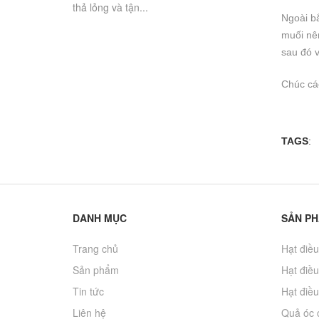
với giá trị dinh
thả lỏng và tận...
ngon. Tuy...
biệt hơn cả, rất
Ngoài b
muối nên
sau đó v
Chúc các
TAGS
:
DANH MỤC
SẢN P
Trang chủ
Hạt điều
Sản phẩm
Hạt điều
Tin tức
Hạt điều
Liên hệ
Quả óc 