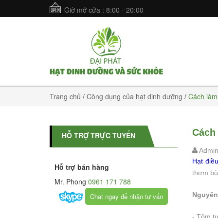
Giờ mở cửa : 8:00 - 20:00
Trang chủ
/
Công dụng của hạt dinh dưỡng
/
Cách làm
Cách 
HỖ TRỢ TRỰC TUYẾN
Admi
Hạt điề
Hỗ trợ bán hàng
thơm bù
Mr. Phong
0961 171 788
Nguyên 
Chat ngay để nhận tư vấn
- Tôm tư