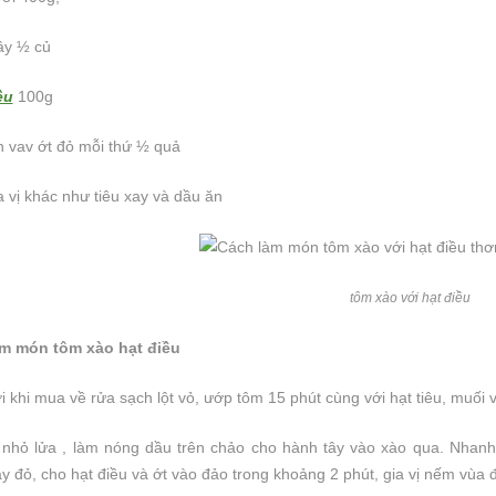
ây ½ củ
ều
100g
h vav ớt đỏ mỗi thứ ½ quả
a vị khác như tiêu xay và dầu ăn
tôm xào với hạt điều
ếu ăn hạt điều rang muối
Ăn hạt điều rang muối vỏ lụa có sao
i có gây tăng cân không?
m món tôm xào hạt điều
không? - Buổi tối ăn hạt điều rang
ách ăn hạt điều rang
muối có béo không?
cách
 khi mua về rửa sạch lột vỏ, ướp tôm 15 phút cùng với hạt tiêu, muối 
CAS Media
Hạt điều rang muối là một món ăn vặt
 nhỏ lửa , làm nóng dầu trên chảo cho hành tây vào xào qua. Nhan
thay cho các loại đồ ăn vặt
thơm ngon. Dễ dàng tìm mua và sử dụng
 tưởng tuyệt vời bởi hạt điều
 đỏ, cho hạt điều và ớt vào đảo trong khoảng 2 phút, gia vị nếm vùa 
bởi tính tiện lợi của chúng. Tuy nhiên
dinh dưỡng và vô cùng thơm