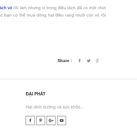
lợi ích cho...
vô cùng...
tách vỏ
rồi làm nhưng vì trong điều tách đã có một chút
ác bạn có thể mua dòng hạt điều rang muối còn vỏ rồi
Share :
ĐẠI PHÁT
Hạt dinh dưỡng và sức khỏe...