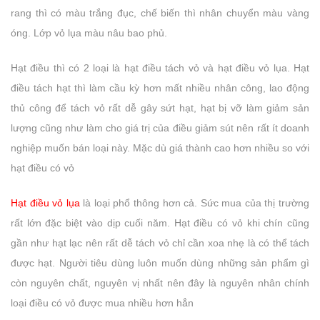
rang thì có màu trắng đục, chế biến thì nhân chuyển màu vàng
óng. Lớp vỏ lụa màu nâu bao phủ.
Hạt điều thì có 2 loại là hạt điều tách vỏ và hạt điều vỏ lụa. Hạt
điều tách hạt thì làm cầu kỳ hơn mất nhiều nhân công, lao động
thủ công để tách vỏ rất dễ gây sứt hạt, hạt bị vỡ làm giảm sản
lượng cũng như làm cho giá trị của điều giảm sút nên rất ít doanh
nghiệp muốn bán loại này. Mặc dù giá thành cao hơn nhiều so với
hạt điều có vỏ
Hạt điều vỏ lụa
là loại phổ thông hơn cả. Sức mua của thị trường
rất lớn đặc biệt vào dịp cuối năm. Hạt điều có vỏ khi chín cũng
gần như hạt lạc nên rất dễ tách vỏ chỉ cần xoa nhẹ là có thể tách
được hạt. Người tiêu dùng luôn muốn dùng những sản phẩm gì
còn nguyên chất, nguyên vị nhất nên đây là nguyên nhân chính
loại điều có vỏ được mua nhiều hơn hẳn