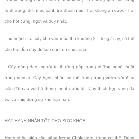
hình trứng, thịt, màu xanh trở thành nâu. Trái không ăn được. Trái
cho hột cứng, ngọt và duy nhất.
Thu hoặch trái cây khô vào mùa thu khoảng 2 – 5 kg / cây, có thể
cho trái đều đầy đủ kéo dài trên chục năm.
- Cây dáng đẹp, người ta thường gặp trong những nghệ thuật
trồng bonsai. Cây hạnh nhân có thể trồng trong vườn với điều
kiện đất sâu với hệ thống thoát nưóc tốt. Cây thích hợp vùng đá
vôi và chịu đựng sự khô hạn hán.
HẠT HẠNH NHÂN TỐT CHO SỨC KHỎE
Hạnh nhân giúp cân bằng lượng Cholesterol trong cơ thể. Dùng