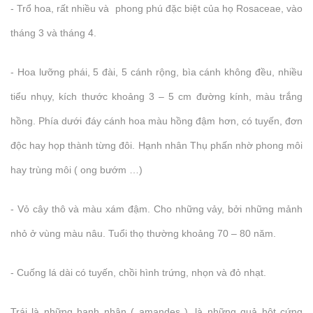
- Trổ hoa, rất nhiều và phong phú đặc biệt của họ Rosaceae, vào
tháng 3 và tháng 4.
- Hoa lưỡng phái, 5 đài, 5 cánh rộng, bìa cánh không đều, nhiều
tiểu nhụy, kích thước khoảng 3 – 5 cm đường kính, màu trắng
hồng. Phía dưới đáy cánh hoa màu hồng đậm hơn, có tuyến, đơn
độc hay họp thành từng đôi. Hạnh nhân Thụ phấn nhờ phong môi
hay trùng môi ( ong bướm …)
- Vỏ cây thô và màu xám đậm. Cho những vảy, bởi những mảnh
nhỏ ở vùng màu nâu. Tuổi thọ thường khoảng 70 – 80 năm.
- Cuống lá dài có tuyến, chồi hình trứng, nhọn và đỏ nhạt.
Trái là những hạnh nhân ( amandes ), là những quả hột cứng