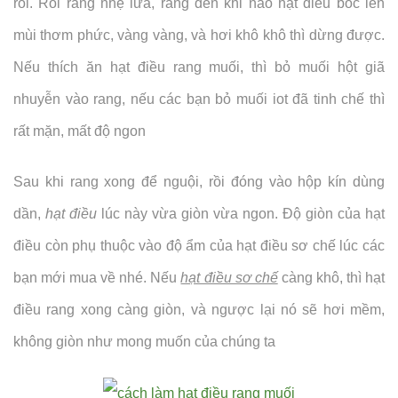
rồi. Rồi rang nhẹ lửa, rang đến khi nào hạt điều bốc lên
mùi thơm phức, vàng vàng, và hơi khô khô thì dừng được.
Nếu thích ăn hạt điều rang muối, thì bỏ muối hột giã
nhuyễn vào rang, nếu các bạn bỏ muối iot đã tinh chế thì
rất mặn, mất độ ngon
Sau khi rang xong để nguội, rồi đóng vào hộp kín dùng
dần,
hạt điều
lúc này vừa giòn vừa ngon. Độ giòn của hạt
điều còn phụ thuộc vào độ ẩm của hạt điều sơ chế lúc các
bạn mới mua về nhé. Nếu
hạt điều sơ chế
càng khô, thì hạt
điều rang xong càng giòn, và ngược lại nó sẽ hơi mềm,
không giòn như mong muốn của chúng ta