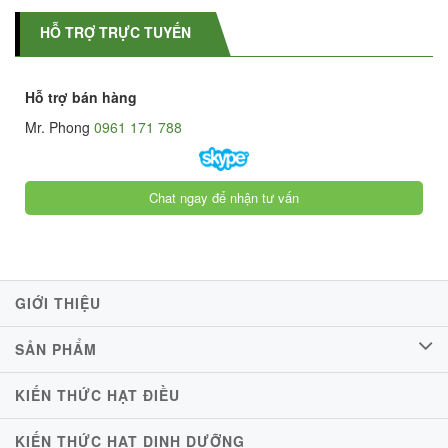
HỖ TRỢ TRỰC TUYẾN
Hỗ trợ bán hàng
Mr. Phong
0961 171 788
Chat ngay để nhận tư vấn
GIỚI THIỆU
SẢN PHẨM
KIẾN THỨC HẠT ĐIỀU
KIẾN THỨC HẠT DINH DƯỠNG