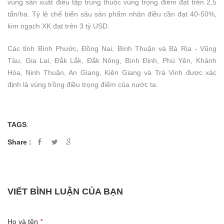
vùng sản xuất điều tập trung thuộc vùng trọng điểm đạt trên 2,5
tấn/ha. Tỷ lệ chế biến sâu sản phẩm nhân điều cần đạt 40-50%,
kim ngạch XK đạt trên 3 tỷ USD.
Các tỉnh Bình Phước, Đồng Nai, Bình Thuận và Bà Rịa - Vũng
Tàu, Gia Lai, Đắk Lắk, Đắk Nông, Bình Định, Phú Yên, Khánh
Hòa, Ninh Thuận, An Giang, Kiên Giang và Trà Vinh được xác
định là vùng trồng điều trọng điểm của nước ta.
TAGS
:
Share :
VIẾT BÌNH LUẬN CỦA BẠN
Họ và tên
*