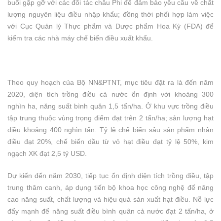
buổi gặp gỡ với các đối tác châu Phi để đảm bảo yêu cầu về chất
lượng nguyên liệu điều nhập khẩu; đồng thời phối hợp làm việc
với Cục Quản lý Thực phẩm và Dược phẩm Hoa Kỳ (FDA) để
kiểm tra các nhà máy chế biến điều xuất khẩu.
Theo quy hoạch của Bộ NN&PTNT, mục tiêu đặt ra là đến năm
2020, diện tích trồng điều cả nước ổn định với khoảng 300
nghìn ha, năng suất bình quân 1,5 tấn/ha. Ở khu vực trồng điều
tập trung thuộc vùng trọng điểm đạt trên 2 tấn/ha; sản lượng hạt
điều khoảng 400 nghìn tấn. Tỷ lệ chế biến sâu sản phẩm nhân
điều đạt 20%, chế biến dầu từ vỏ hạt điều đạt tỷ lệ 50%, kim
ngạch XK đạt 2,5 tỷ USD.
Dự kiến đến năm 2030, tiếp tục ổn định diện tích trồng điều, tập
trung thâm canh, áp dụng tiến bộ khoa học công nghệ để nâng
cao năng suất, chất lượng và hiệu quả sản xuất hạt điều. Nỗ lực
đẩy mạnh để năng suất điều bình quân cả nước đạt 2 tấn/ha, ở