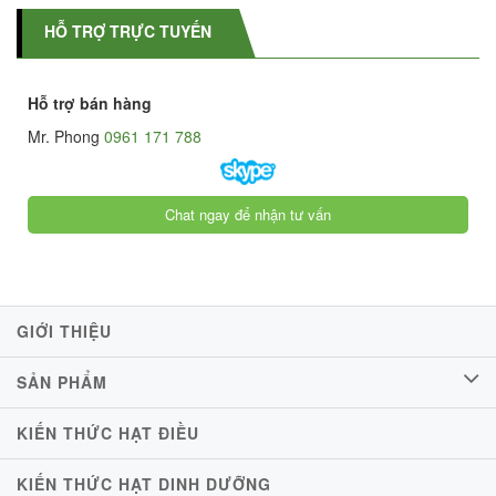
HỖ TRỢ TRỰC TUYẾN
Hỗ trợ bán hàng
Mr. Phong
0961 171 788
Chat ngay để nhận tư vấn
GIỚI THIỆU
SẢN PHẨM
KIẾN THỨC HẠT ĐIỀU
KIẾN THỨC HẠT DINH DƯỠNG