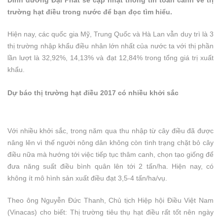
Dinh dưỡng Đại Phát sẽ cập nhật thông tin toàn cảnh về trị
trường hạt điều trong nước để bạn đọc tìm hiểu.
Hiện nay, các quốc gia Mỹ, Trung Quốc và Hà Lan vẫn duy trì là 3
thị trường nhập khẩu điều nhân lớn nhất của nước ta với thị phần
lần lượt là 32,92%, 14,13% và đạt 12,84% trong tổng giá trị xuất
khẩu.
Dự báo thị trường hạt điều 2017 có nhiều khởi sắc
Với nhiều khởi sắc, trong năm qua thu nhập từ cây điều đã được
nâng lên vì thế người nông dân không còn tình trạng chặt bỏ cây
điều nữa mà hướng tới việc tiếp tục thâm canh, chọn tạo giống để
đưa năng suất điều bình quân lên tới 2 tấn/ha. Hiện nay, có
không ít mô hình sản xuất điều đạt 3,5-4 tấn/ha/vụ.
Theo ông Nguyễn Đức Thanh, Chủ tịch Hiệp hội Điều Việt Nam
(Vinacas) cho biết: Thị trường tiêu thụ hạt điều rất tốt nên ngày