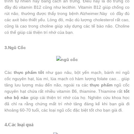
trình tự nhiên này bằng cách ăn trứng. Điều này là do trứng có
đầy đủ vitamin B12 cũng như lecithin. Vitamin B12 giúp chống co
rút não, thường được thấy trong bệnh Alzheimer.Này có đầy đủ
các axit béo thiết yếu. Lòng đỏ, mặc dù lượng cholesterol rất cao,
cũng là cao trong choline giúp xây dựng các tế bào não. Choline
có thể giúp cải thiện trí nhớ của bạn.
3.Ngũ Cốc
Các
thực phẩm tốt
như gạo nâu, bột yến mạch, bánh mì ngũ
cốc nguyên hạt, lúa mì, lúa mạch có hàm lượng folate cao… giúp
tăng lưu lượng máu đến não, ngoài ra các
thực phẩm
ngũ cốc
nguyên hạt chứa rất nhiều vitamin B6, thiamine. Thiamine rất
tốt
cho bộ
não
giúp cải thiện trí nhớ của họ. Nghiên cứu khoa học
đã chỉ ra rằng chứng mất trí nhớ tăng đáng kể khi bạn già đi
khoảng 60-70 tuổi, các loại ngũ cốc đặc biệt tốt cho bạn già đi.
4.Các loại quả