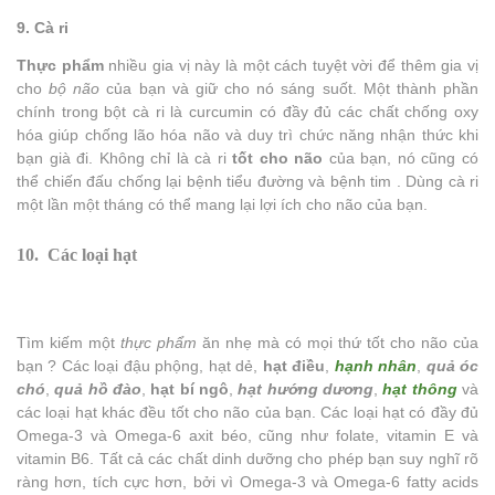
9. Cà ri
Thực phẩm
nhiều gia vị này là một cách tuyệt vời để thêm gia vị
cho
bộ não
của bạn và giữ cho nó sáng suốt. Một thành phần
chính trong bột cà ri là curcumin có đầy đủ các chất chống oxy
hóa giúp chống lão hóa não và duy trì chức năng nhận thức khi
bạn già đi. Không chỉ là cà ri
tốt cho não
của bạn, nó cũng có
thể chiến đấu chống lại bệnh tiểu đường và bệnh tim . Dùng cà ri
một lần một tháng có thể mang lại lợi ích cho não của bạn.
10. Các loại hạt
Tìm kiếm một
thực phẩm
ăn nhẹ mà có mọi thứ tốt cho não của
bạn ? Các loại đậu phộng, hạt dẻ,
hạt điều
,
hạnh nhân
,
quả óc
chó
,
quả hồ đào
,
hạt bí ngô
,
hạt hướng dương
,
hạt thông
và
các loại hạt khác đều tốt cho não của bạn. Các loại hạt có đầy đủ
Omega-3 và Omega-6 axit béo, cũng như folate, vitamin E và
vitamin B6. Tất cả các chất dinh dưỡng cho phép bạn suy nghĩ rõ
ràng hơn, tích cực hơn, bởi vì Omega-3 và Omega-6 fatty acids