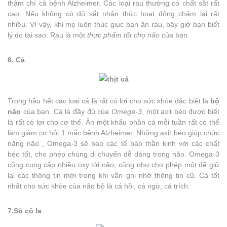
thậm chí cả bệnh Alzheimer. Các loại rau thường có chất sắt rất
cao. Nếu không có đủ sắt nhận thức hoạt động chậm lại rất
nhiều. Vì vậy, khi mẹ luôn thúc giục bạn ăn rau, bây giờ bạn biết
lý do tại sao: Rau là một
thực phẩm tốt cho não
của bạn.
6. Cá
Trong hầu hết các loại cá là rất có lợi cho sức khỏe đặc biệt là
bộ
não
của bạn. Cá là đầy đủ của
Omega-3
, một axit béo được biết
là rất có lợi cho cơ thể. Ăn một khẩu phần cá mỗi tuần rất có thể
làm giảm cơ hội 1 mắc bệnh Alzheimer. Những axit béo giúp chức
năng não , Omega-3 sẽ bao các tế bào thần kinh với các chất
béo tốt, cho phép chúng di chuyển dễ dàng trong não. Omega-3
cũng cung cấp nhiều oxy tới não, cũng như cho phép một để giữ
lại các thông tin mới trong khi vẫn ghi nhớ thông tin cũ. Cá tốt
nhất cho sức khỏe của não bộ là cá hồi, cá ngừ, cá trích.
7.Sô cô la