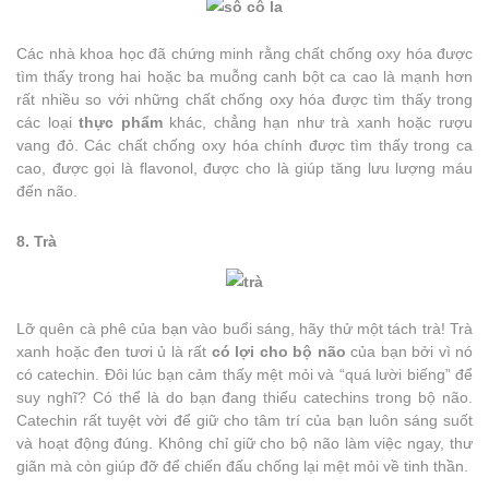
Các nhà khoa học đã chứng minh rằng chất chống oxy hóa được
tìm thấy trong hai hoặc ba muỗng canh bột ca cao là mạnh hơn
rất nhiều so với những chất chống oxy hóa được tìm thấy trong
các loại
thực phẩm
khác, chẳng hạn như trà xanh hoặc rượu
vang đỏ. Các chất chống oxy hóa chính được tìm thấy trong ca
cao, được gọi là flavonol, được cho là giúp tăng lưu lượng máu
đến não.
8. Trà
Lỡ quên cà phê của bạn vào buổi sáng, hãy thử một tách trà! Trà
xanh hoặc đen tươi ủ là rất
có lợi cho bộ não
của bạn bởi vì nó
có catechin. Đôi lúc bạn cảm thấy mệt mỏi và “quá lười biếng” để
suy nghĩ? Có thể là do bạn đang thiếu catechins trong bộ não.
Catechin rất tuyệt vời để giữ cho tâm trí của bạn luôn sáng suốt
và hoạt động đúng. Không chỉ giữ cho bộ não làm việc ngay, thư
giãn mà còn giúp đỡ để chiến đấu chống lại mệt mỏi về tinh thần.