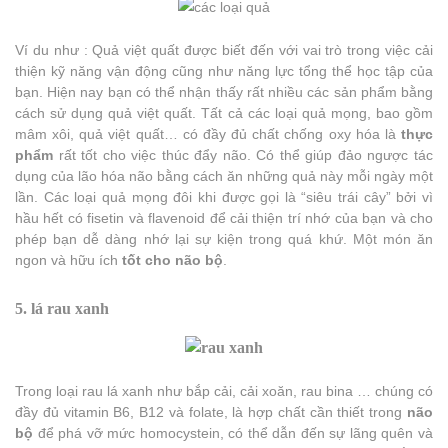
Ví du như : Quả việt quất được biết đến với vai trò trong việc cải
thiện kỹ năng vận động cũng như năng lực tổng thể học tập của
bạn. Hiện nay bạn có thể nhận thấy rất nhiều các sản phẩm bằng
cách sử dụng quả việt quất. Tất cả các loại quả mọng, bao gồm
mâm xôi, quả việt quất… có đầy đủ chất chống oxy hóa là
thực
phẩm
rất tốt cho việc thúc đẩy não. Có thể giúp đảo ngược tác
dụng của lão hóa não bằng cách ăn những quả này mỗi ngày một
lần. Các loại quả mọng đôi khi được gọi là “siêu trái cây” bởi vì
hầu hết có fisetin và flavenoid để cải thiện trí nhớ của bạn và cho
phép bạn dễ dàng nhớ lại sự kiện trong quá khứ. Một món ăn
ngon và hữu ích
tốt cho não bộ
.
5. lá rau xanh
Trong loại rau lá xanh như bắp cải, cải xoăn, rau bina … chúng có
đầy đủ vitamin B6, B12 và folate, là hợp chất cần thiết trong
não
bộ
để phá vỡ mức homocystein, có thể dẫn đến sự lãng quên và