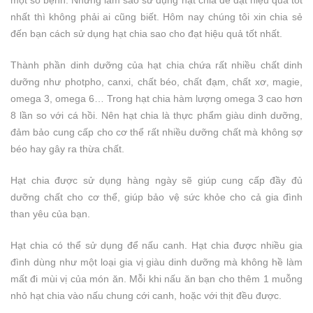
một số bệnh. Nhưng làm sao sử dụng hạt chia để đạt hiệu quả tốt
nhất thì không phải ai cũng biết. Hôm nay chúng tôi xin chia sẻ
đến bạn cách sử dụng hạt chia sao cho đạt hiệu quả tốt nhất.
Thành phần dinh dưỡng của hạt chia chứa rất nhiều chất dinh
dưỡng như photpho, canxi, chất béo, chất đạm, chất xơ, magie,
omega 3, omega 6… Trong hạt chia hàm lượng omega 3 cao hơn
8 lần so với cá hồi. Nên hạt chia là thực phẩm giàu dinh dưỡng,
đảm bảo cung cấp cho cơ thể rất nhiều dưỡng chất mà không sợ
béo hay gây ra thừa chất.
Hạt chia được sử dụng hàng ngày sẽ giúp cung cấp đầy đủ
dưỡng chất cho cơ thể, giúp bảo vệ sức khỏe cho cả gia đình
than yêu của bạn.
Hạt chia có thể sử dụng để nấu canh. Hạt chia được nhiều gia
đình dùng như một loại gia vị giàu dinh dưỡng mà không hề làm
mất đi mùi vị của món ăn. Mỗi khi nấu ăn bạn cho thêm 1 muỗng
nhỏ hạt chia vào nấu chung cới canh, hoặc với thịt đều được.