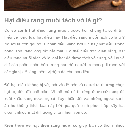
Hạt điều rang muối tách vỏ là gì?
Để
so sánh hạt điều rang muối
, trước tiên chúng ta sẽ đi tìm
hiểu về từng loại hạt điều này. Hạt điều rang muối tách vỏ là gì?
Người ta còn gọi nó là nhân điều vàng bởi lúc này hạt điều trông
bóng ánh vàng óng rất bắt mắt. Có thể hiểu đơn giản rằng, hạt
điều rang muối tách vỏ là loại hạt đã được tách vỏ cứng, vỏ lụa và
chỉ còn phần nhân bên trong sau đó người ta mang đi rang với
các gia vị để tăng thêm vị đậm đà cho hạt điều.
Để hạt điều không bị vỡ, nát và dễ bóc vỏ người ta thường chọn
hạt to, đều để chế biến. Vì thế mà nó thường được sử dụng để
xuất khẩu sang nước ngoài. Tuy nhiên đối với những người sành
ăn họ không thích loại này bởi qua quá trình phơi, hấp, sấy hạt
điều ít nhiều mất đi hương vị tự nhiên vốn có.
Kiến thức về hạt điều rang muối
sẽ giúp bạn có thêm nhiều