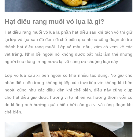
Hạt điều rang muối vỏ lụa là gì?
Hạt điều rang muối vỏ lụa là phần hạt điều sau khi tách vỏ thì giữ
lại lớp vỏ lụa sau đó đem đi chế biến qua nhiều công đoạn để trở
thành hạt điều rang muối. Lớp vỏ màu nâu, xám có xem kẻ các
vệt trắng. Nhìn bề ngoài nó không được bắt mắt lắm thế nhưng
người tiêu dùng trong nước lại vô cùng ưa chuộng loại này.
Lớp vỏ lụa xấu xí bên ngoài có khá nhiều tác dụng. Nó giữ cho
nhân điều bên trong không bị tiếp xúc trực tiếp với không khí bên
ngoài cũng như các điều kiện khi chế biến, điều này cũng giúp
cho hạt điều giữ được hương vị tự nhiên và hương thơm vốn có
do không ảnh hưởng quá nhiều bởi các gia vị và công đoạn khi
chế biến.