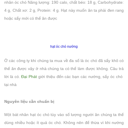
nhân óc chó Năng lượng: 190 calo, chất béo: 18 g, Carbohydrate:
4 g, Chất xơ: 2 g, Protein: 4 g. Hạt này muốn ăn ta phải đen rang
hoặc sấy mới có thể ăn được
hạt óc chó nướng
Ở các công ty khi chúng ta mua về đa số là óc chó đã sấy khô có
thể ăn được vậy ở nhà chúng ta có thể làm được không. Câu trả
lời là có.
Đại Phát
giới thiệu đến các bạn các nướng, sấy óc chó
tại nhà
Nguyên liệu cần chuẩn bị
Một bát nhân hạt óc chó tùy vào số lượng người ăn chúng ta thể
dùng nhiều hoặc ít quả óc chó. Không nên để thừa vì khi nướng