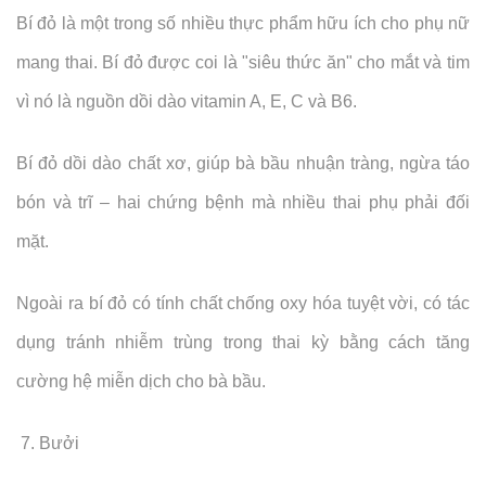
Bí đỏ là một trong số nhiều thực phẩm hữu ích cho phụ nữ
mang thai. Bí đỏ được coi là "siêu thức ăn" cho mắt và tim
vì nó là nguồn dồi dào vitamin A, E, C và B6.
Bí đỏ dồi dào chất xơ, giúp bà bầu nhuận tràng, ngừa táo
bón và trĩ – hai chứng bệnh mà nhiều thai phụ phải đối
mặt.
Ngoài ra bí đỏ có tính chất chống oxy hóa tuyệt vời, có tác
dụng tránh nhiễm trùng trong thai kỳ bằng cách tăng
cường hệ miễn dịch cho bà bầu.
7. Bưởi