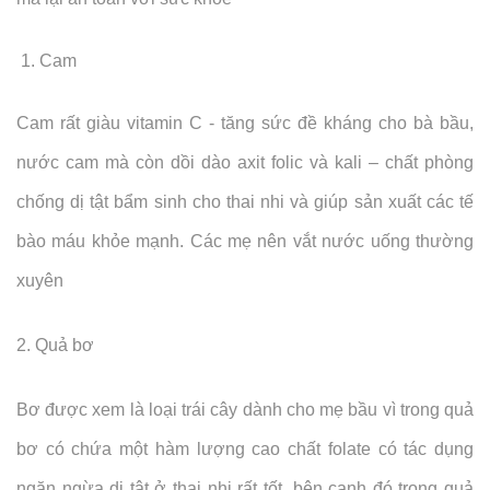
1. Cam
Cam rất giàu vitamin C - tăng sức đề kháng cho bà bầu,
nước cam mà còn dồi dào axit folic và kali – chất phòng
chống dị tật bẩm sinh cho thai nhi và giúp sản xuất các tế
bào máu khỏe mạnh. Các mẹ nên vắt nước uống thường
xuyên
2. Quả bơ
Bơ được xem là loại trái cây dành cho mẹ bầu vì trong quả
bơ có chứa một hàm lượng cao chất folate có tác dụng
ngăn ngừa dị tật ở thai nhi rất tốt, bên cạnh đó trong quả