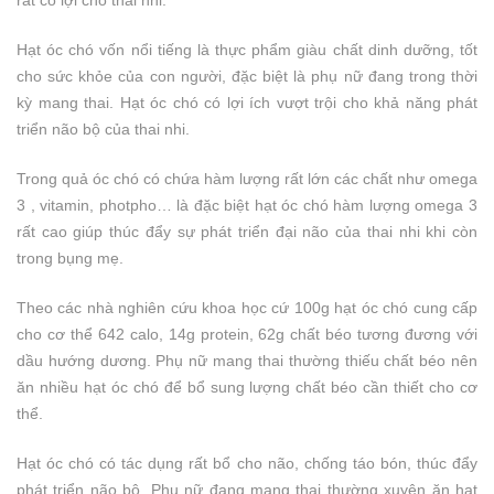
rất có lợi cho thai nhi.
Hạt óc chó vốn nổi tiếng là thực phẩm giàu chất dinh dưỡng, tốt
cho sức khỏe của con người, đặc biệt là phụ nữ đang trong thời
kỳ mang thai. Hạt óc chó có lợi ích vượt trội cho khả năng phát
triển não bộ của thai nhi.
Trong quả óc chó có chứa hàm lượng rất lớn các chất như omega
3 , vitamin, photpho… là đặc biệt hạt óc chó hàm lượng omega 3
rất cao giúp thúc đẩy sự phát triển đại não của thai nhi khi còn
trong bụng mẹ.
Theo các nhà nghiên cứu khoa học cứ 100g hạt óc chó cung cấp
cho cơ thể 642 calo, 14g protein, 62g chất béo tương đương với
dầu hướng dương. Phụ nữ mang thai thường thiếu chất béo nên
ăn nhiều hạt óc chó để bổ sung lượng chất béo cần thiết cho cơ
thể.
Hạt óc chó có tác dụng rất bổ cho não, chống táo bón, thúc đẩy
phát triển não bộ. Phụ nữ đang mang thai thường xuyên ăn hạt