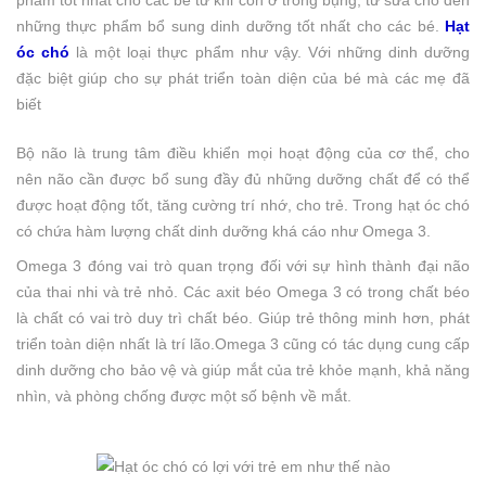
phẩm tốt nhất cho các bé từ khi còn ở trong bụng, từ sữa cho đến
những thực phẩm bổ sung dinh dưỡng tốt nhất cho các bé.
Hạt
óc chó
là một loại thực phẩm như vậy. Với những dinh dưỡng
đặc biệt giúp cho sự phát triển toàn diện của bé mà các mẹ đã
biết
Bộ não là trung tâm điều khiển mọi hoạt động của cơ thể, cho
nên não cần được bổ sung đầy đủ những dưỡng chất để có thể
được hoạt động tốt, tăng cường trí nhớ, cho trẻ. Trong hạt óc chó
có chứa hàm lượng chất dinh dưỡng khá cáo như Omega 3.
Omega 3 đóng vai trò quan trọng đối với sự hình thành đại não
của thai nhi và trẻ nhỏ. Các axit béo Omega 3 có trong chất béo
là chất có vai trò duy trì chất béo. Giúp trẻ thông minh hơn, phát
triển toàn diện nhất là trí lão.Omega 3 cũng có tác dụng cung cấp
dinh dưỡng cho bảo vệ và giúp mắt của trẻ khỏe mạnh, khả năng
nhìn, và phòng chống được một số bệnh về mắt.