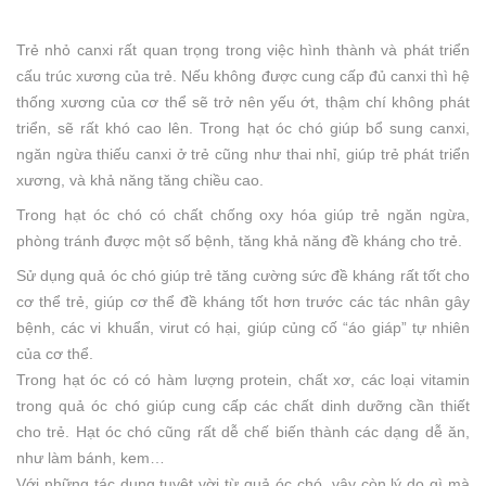
Trẻ nhỏ canxi rất quan trọng trong việc hình thành và phát triển
cấu trúc xương của trẻ. Nếu không được cung cấp đủ canxi thì hệ
thống xương của cơ thể sẽ trở nên yếu ớt, thậm chí không phát
triển, sẽ rất khó cao lên. Trong hạt óc chó giúp bổ sung canxi,
ngăn ngừa thiếu canxi ở trẻ cũng như thai nhỉ, giúp trẻ phát triển
xương, và khả năng tăng chiều cao.
Trong hạt óc chó có chất chống oxy hóa giúp trẻ ngăn ngừa,
phòng tránh được một số bệnh, tăng khả năng đề kháng cho trẻ.
Sử dụng quả óc chó giúp trẻ tăng cường sức đề kháng rất tốt cho
cơ thể trẻ, giúp cơ thể đề kháng tốt hơn trước các tác nhân gây
bệnh, các vi khuẩn, virut có hại, giúp củng cố “áo giáp” tự nhiên
của cơ thể.
Trong hạt óc có có hàm lượng protein, chất xơ, các loại vitamin
trong quả óc chó giúp cung cấp các chất dinh dưỡng cần thiết
cho trẻ. Hạt óc chó cũng rất dễ chế biến thành các dạng dễ ăn,
như làm bánh, kem…
Với những tác dụng tuyệt vời từ quả óc chó, vậy còn lý do gì mà