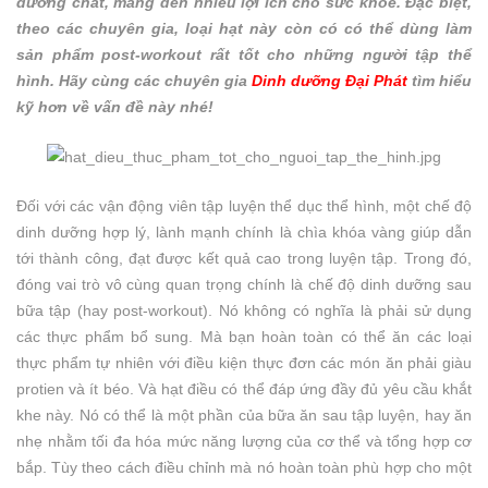
dưỡng chất, mang đến nhiều lợi ích cho sức khỏe. Đặc biệt,
theo các chuyên gia, loại hạt này còn có có thể dùng làm
sản phẩm post-workout rất tốt cho những người tập thể
hình. Hãy cùng các chuyên gia
Dinh dưỡng Đại Phát
tìm hiểu
kỹ hơn về vấn đề này nhé!
Đối với các vận động viên tập luyện thể dục thể hình, một chế độ
dinh dưỡng hợp lý, lành mạnh chính là chìa khóa vàng giúp dẫn
tới thành công, đạt được kết quả cao trong luyện tập. Trong đó,
đóng vai trò vô cùng quan trọng chính là chế độ dinh dưỡng sau
bữa tập (hay post-workout). Nó không có nghĩa là phải sử dụng
các thực phẩm bổ sung. Mà bạn hoàn toàn có thể ăn các loại
thực phẩm tự nhiên với điều kiện thực đơn các món ăn phải giàu
protien và ít béo. Và hạt điều có thể đáp ứng đầy đủ yêu cầu khắt
khe này. Nó có thể là một phần của bữa ăn sau tập luyện, hay ăn
nhẹ nhằm tối đa hóa mức năng lượng của cơ thể và tổng hợp cơ
bắp. Tùy theo cách điều chỉnh mà nó hoàn toàn phù hợp cho một