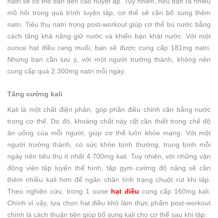
natri sẽ có thể dẫn đến cao huyết áp. Tuy nhiên, nếu bạn ra nhiều
mồ hôi trong quá trình luyện tập, cơ thể sẽ cần bổ sung thêm
natri. Tiêu thụ natri trong post-workout giúp cơ thể bù nước bằng
cách tăng khả năng giữ nước và khiến bạn khát nước. Với một
ounce hạt điều rang muối, bạn sẽ được cung cấp 181mg natri.
Nhưng bạn cần lưu ý, với một người trưởng thành, không nên
cung cấp quá 2.300mg natri mỗi ngày.
Tăng cường kali
Kali là một chất điện phân, góp phần điều chỉnh cân bằng nước
trong cơ thể. Do đó, khoáng chất này rất cần thiết trong chế độ
ăn uống của mỗi người, giúp cơ thể luôn khỏe mạng. Với một
người trưởng thành, có sức khỏe bình thường, trung bình mỗi
ngày nên tiêu thụ ít nhất 4.700mg kali. Tuy nhiên, với những vận
động viên tập luyện thể hình, tập gym cường độ nặng sẽ cần
thêm nhiều kali hơn để ngăn chặn tình trạng chuột rút khi tập.
Theo nghiên cứu, trong 1 oune
hạt điều
cung cấp 160mg kali.
Chính vì vậy, lựa chọn hạt điều khô làm thực phẩm post-workout
chính là cách thuận tiện giúp bổ sung kali cho cơ thể sau khi tập.