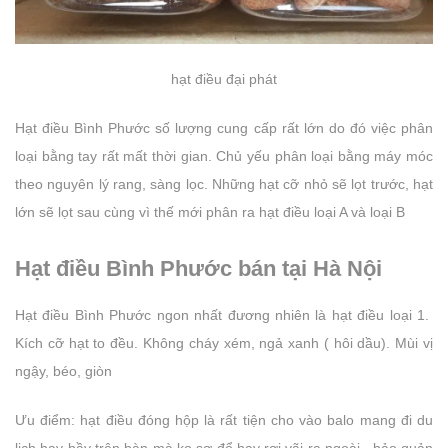
hạt điều đại phát
Hạt điều Bình Phước số lượng cung cấp rất lớn do đó việc phân
loại bằng tay rất mất thời gian. Chủ yếu phân loại bằng máy móc
theo nguyên lý rang, sàng lọc. Những hạt cỡ nhỏ sẽ lọt trước, hạt
lớn sẽ lọt sau cùng vì thế mới phân ra hạt điều loại A và loại B
Hạt điều Bình Phước bán tại Hà Nội
Hạt điều Bình Phước ngon nhất đương nhiên là hạt điều loại 1.
Kích cỡ hạt to đều. Không cháy xém, ngả xanh ( hôi dầu). Mùi vị
ngậy, béo, giòn
Ưu điểm: hạt điều đóng hộp là rất tiện cho vào balo mang đi du
lịch hay bầy trên bàn mà ko sợ đổ hay rơi vãi ra ngoài . bảo quản