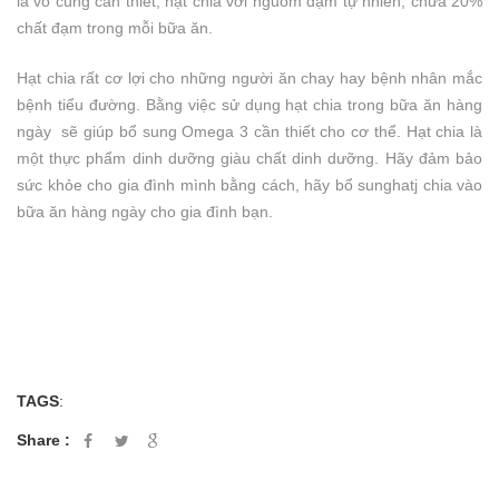
là vô cùng cần thiết, hạt chia với nguồm đạm tự nhiên, chứa 20%
chất đạm trong mỗi bữa ăn.
Hạt chia rất cơ lợi cho những người ăn chay hay bệnh nhân mắc
bệnh tiểu đường. Bằng việc sử dụng hạt chia trong bữa ăn hàng
ngày sẽ giúp bổ sung Omega 3 cần thiết cho cơ thể. Hạt chia là
một thực phẩm dinh dưỡng giàu chất dinh dưỡng. Hãy đảm bảo
sức khỏe cho gia đình mình bằng cách, hãy bổ sunghatj chia vào
bữa ăn hàng ngày cho gia đình bạn.
TAGS
:
Share :