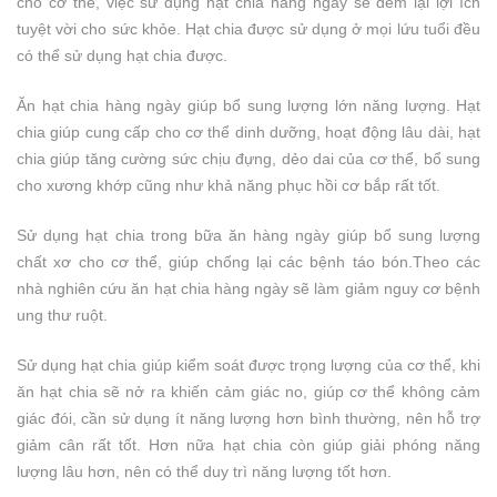
cho cơ thể, việc sử dụng hạt chia hàng ngày sẽ đem lại lợi ích
tuyệt vời cho sức khỏe. Hạt chia được sử dụng ở mọi lứu tuổi đều
có thể sử dụng hạt chia được.
Ăn hạt chia hàng ngày giúp bổ sung lượng lớn năng lượng. Hạt
chia giúp cung cấp cho cơ thể dinh dưỡng, hoạt động lâu dài, hạt
chia giúp tăng cường sức chịu đựng, dẻo dai của cơ thể, bổ sung
cho xương khớp cũng như khả năng phục hồi cơ bắp rất tốt.
Sử dụng hạt chia trong bữa ăn hàng ngày giúp bổ sung lượng
chất xơ cho cơ thể, giúp chống lại các bệnh táo bón.Theo các
nhà nghiên cứu ăn hạt chia hàng ngày sẽ làm giảm nguy cơ bệnh
ung thư ruột.
Sử dụng hạt chia giúp kiểm soát được trọng lượng của cơ thể, khi
ăn hạt chia sẽ nở ra khiến cảm giác no, giúp cơ thể không cảm
giác đói, cần sử dụng ít năng lượng hơn bình thường, nên hỗ trợ
giảm cân rất tốt. Hơn nữa hạt chia còn giúp giải phóng năng
lượng lâu hơn, nên có thể duy trì năng lượng tốt hơn.