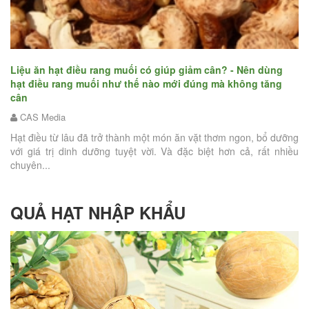
n
Bậ
hạ
Liệu ăn hạt điều rang muối có giúp giảm cân? - Nên dùng
hạt điều rang muối như thế nào mới đúng mà không tăng
hứa
cân
Tế
iện
CAS Media
nỗ
tậ
Hạt điều từ lâu đã trở thành một món ăn vặt thơm ngon, bổ dưỡng
với giá trị dinh dưỡng tuyệt vời. Và đặc biệt hơn cả, rất nhiều
chuyên...
QUẢ HẠT NHẬP KHẨU