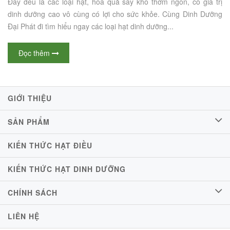
Đây đều là các loại hạt, hoa quả sấy khô thơm ngon, có giá trị
dinh dưỡng cao vô cùng có lợi cho sức khỏe. Cùng Dinh Dưỡng
Đại Phát đi tìm hiểu ngay các loại hạt dinh dưỡng...
Đọc thêm
GIỚI THIỆU
SẢN PHẨM
KIẾN THỨC HẠT ĐIỀU
KIẾN THỨC HẠT DINH DƯỠNG
CHÍNH SÁCH
LIÊN HỆ