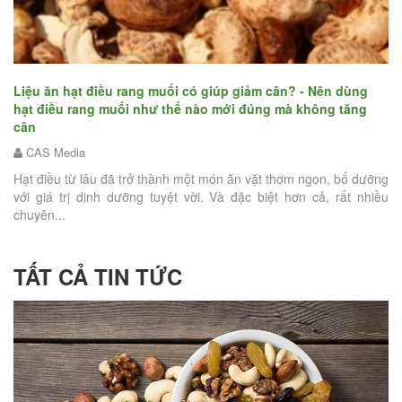
n
Bậ
hạ
Liệu ăn hạt điều rang muối có giúp giảm cân? - Nên dùng
hạt điều rang muối như thế nào mới đúng mà không tăng
hứa
cân
Tế
iện
CAS Media
nỗ
tậ
Hạt điều từ lâu đã trở thành một món ăn vặt thơm ngon, bổ dưỡng
với giá trị dinh dưỡng tuyệt vời. Và đặc biệt hơn cả, rất nhiều
chuyên...
TẤT CẢ TIN TỨC