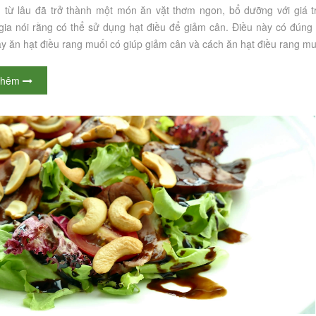
 từ lâu đã trở thành một món ăn vặt thơm ngon, bổ dưỡng với giá trị
gia nói rằng có thể sử dụng hạt điều để giảm cân. Điều này có đúng
y ăn hạt điều rang muối có giúp giảm cân và cách ăn hạt điều rang m
thêm