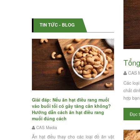
TIN TỨC - BLOG
Tổn
CAS M
Các loại
chất din
hợp bạn 
Giải đáp: Nếu ăn hạt điều rang muối
Ăn hạt điều
1 không lo
vào buổi tối có gây tăng cân không?
không? - Bu
 ăn hạt điều
Hướng dẫn cách ăn hạt điều rang
Đọc 
muối có bé
o
muối đúng cách
CAS Media
CAS Media
Hạt điều ra
hững ngày mọi
Ăn hạt điều thay cho các loại đồ ăn vặt
thơm ngon. 
 năm nỗ lực làm