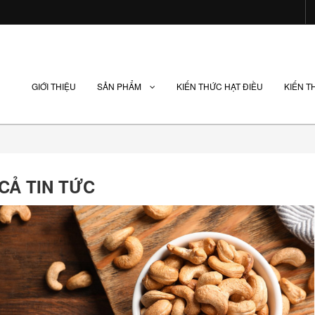
GIỚI THIỆU
SẢN PHẨM
KIẾN THỨC HẠT ĐIỀU
KIẾN T
 CẢ TIN TỨC