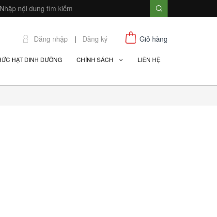
Đăng nhập
|
Đăng ký
Giỏ hàng
HỨC HẠT DINH DƯỠNG
CHÍNH SÁCH
LIÊN HỆ