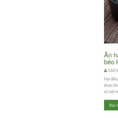
Ăn hạt điều rang muối vỏ lụa có sao không? - Buổi tối ăn hạt điều rang muối có
béo 
CAS M
Hạt điều
được khá
có béo 
Đọc 