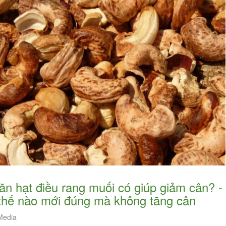
ện lợi của chúng. Tuy nhiên
dưỡng mà chúng đem lại cho chúng ta là
ận được...
vô cùng...
thế nào mới đúng mà không tăng cân
edia