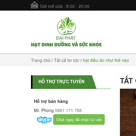
Giờ mở cửa : 8:00 - 20:00
Trang chủ
/
Tất cả tin tức
/
hạt điều ăn như thế nào
TẤT
HỖ TRỢ TRỰC TUYẾN
Hỗ trợ bán hàng
Mr. Phong
0961 171 788
Chat ngay để nhận tư vấn