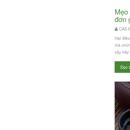
Mẹo cách ăn hạt điều rang muối không tăng cân - Cách ăn hạt điều không béo
đơn 
CAS M
Hạt điề
mà chúng
vậy hãy 
Đọc 