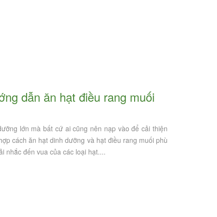
ướng dẫn ăn hạt điều rang muối
 dưỡng lớn mà bất cứ ai cũng nên nạp vào để cải thiện
 hợp cách ăn hạt dinh dưỡng và hạt điều rang muối phù
Chia sẻ cách sử dụng hạt điều rang
 nhắc đến vua của các loại hạt....
muối đúng cách và tránh tình trạng
béo phì, tăng cân - Tổng hợp cách ăn
Chú ý 4 điều sau khi ăn hạt
các loại hạt dinh dưỡng khác
muối để đảm bảo sức khỏe 
CAS Media
- Nên lựa chọn mua hạt điề
muối ở đâu?
Trên thị trường hiện nay có rất nhiều loại
hạt dinh dưỡng khác nhau, trong số đó
CAS Media