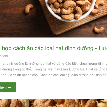
g hợp cách ăn các loại hạt dinh dưỡng - H
edia
 hạt dinh dưỡng là những loại hạt vô cùng đặc biệt, chứa lượng dinh
h dưỡng trong cơ thể. Trong bài viết này Dinh Dưỡng Đại Phát sẽ tổng
nhé! Cách ăn hạt óc chó Cách ăn các loại hạt dinh dưỡng đầu tiên phải
 rang muối vỏ lụa có sao
Trên thị trường có các loại hạt điều ăn
ổi tối ăn hạt điều rang
vặt nào? - Phân loại các loại hạt điều
thêm
o không?
theo tiêu chuẩn quốc tế
CAS Media
ng muối là một món ăn vặt
Hạt điều không còn quá xa lạ với chúng
Dễ dàng tìm mua và sử dụng
ta bởi hương vị thơm ngon và giá trị dinh