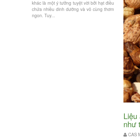
khác là một ý tưởng tuyệt vời bởi hạt điều
bởi tính ti
 tốt để thư giãn,
chứa nhiều dinh dưỡng và vô cùng thơm
chúng tôi nh
ngon. Tuy...
Liệu ăn hạt điều rang muối có giúp giảm cân? - Nên dùng hạt điều rang muối
như 
CAS M