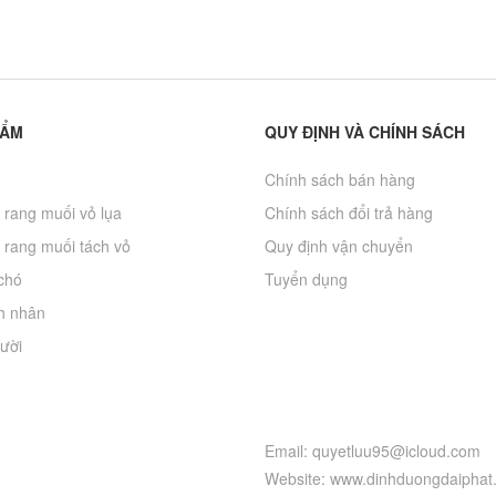
HẨM
QUY ĐỊNH VÀ CHÍNH SÁCH
Chính sách bán hàng
 rang muối vỏ lụa
Chính sách đổi trả hàng
 rang muối tách vỏ
Quy định vận chuyển
chó
Tuyển dụng
h nhân
ười
Email: quyetluu95@icloud.com
Website: www.dinhduongdaiphat