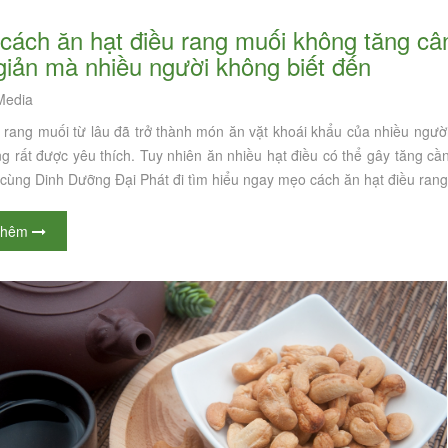
giản mà nhiều người không biết đến
edia
u rang muối từ lâu đã trở thành món ăn vặt khoái khẩu của nhiều ngư
 rất được yêu thích. Tuy nhiên ăn nhiều hạt điều có thể gây tăng cần
cùng Dinh Dưỡng Đại Phát đi tìm hiểu ngay mẹo cách ăn hạt điều rang 
thêm