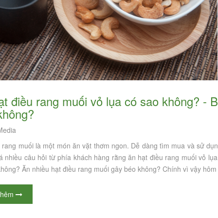
không?
edia
 rang muối là một món ăn vặt thơm ngon. Dễ dàng tìm mua và sử dụng 
 nhiều câu hỏi từ phía khách hàng rằng ăn hạt điều rang muối vỏ lụa
không? Ăn nhiều hạt điều rang muối gây béo không? Chính vì vậy hôm 
thêm