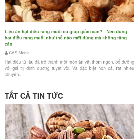
n
Bậ
hạ
Liệu ăn hạt điều rang muối có giúp giảm cân? - Nên dùng
hạt điều rang muối như thế nào mới đúng mà không tăng
hứa
cân
Tế
iện
CAS Media
nỗ
tậ
Hạt điều từ lâu đã trở thành một món ăn vặt thơm ngon, bổ dưỡng
với giá trị dinh dưỡng tuyệt vời. Và đặc biệt hơn cả, rất nhiều
chuyên...
TẤT CẢ TIN TỨC