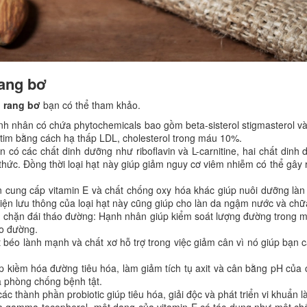
ang bơ
 rang bơ
bạn có thể tham khảo.
h nhân có chứa phytochemicals bao gồm beta-sisterol stigmasterol v
tim bằng cách hạ thấp LDL, cholesterol trong máu 10%.
có các chất dinh dưỡng như riboflavin và L-carnitine, hai chất din
hức. Đồng thời loại hạt này giúp giảm nguy cơ viêm nhiễm có thể gây 
 cung cấp vitamin E và chất chống oxy hóa khác giúp nuôi dưỡng làn
iện lưu thông của loại hạt này cũng giúp cho làn da ngậm nước và chữ
 chặn đái tháo đường: Hạnh nhân giúp kiểm soát lượng đường trong má
áo đường.
 béo lành mạnh và chất xơ hỗ trợ trong việc giảm cân vì nó giúp bạn 
 kiềm hóa đường tiêu hóa, làm giảm tích tụ axit và cân bằng pH của
à phòng chống bệnh tật.
 thành phần probiotic giúp tiêu hóa, giải độc và phát triển vi khuẩn l
ứa gamma-tocopherol, một dạng của vitamin E có tác dụng như một c