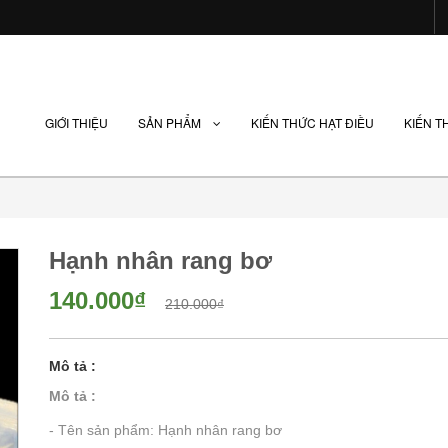
GIỚI THIỆU
SẢN PHẨM
KIẾN THỨC HẠT ĐIỀU
KIẾN T
Hạnh nhân rang bơ
140.000₫
210.000₫
Mô tả :
Mô tả :
- Tên sản phẩm: Hạnh nhân rang bơ