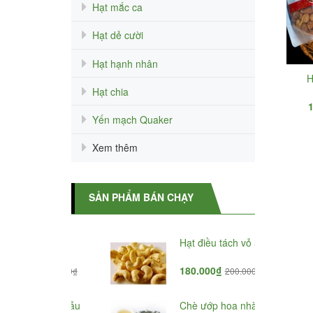
Hạt mắc ca
Hạt dẻ cười
Hạt hạnh nhân
H
Hạt chia
Yến mạch Quaker
Xem thêm
SẢN PHẨM BÁN CHẠY
ng Mỹ
Hạt điều tách vỏ 500g
₫
180.000₫
320.000₫
200.000₫
u 100g mẫu
Chè ướp hoa nhài