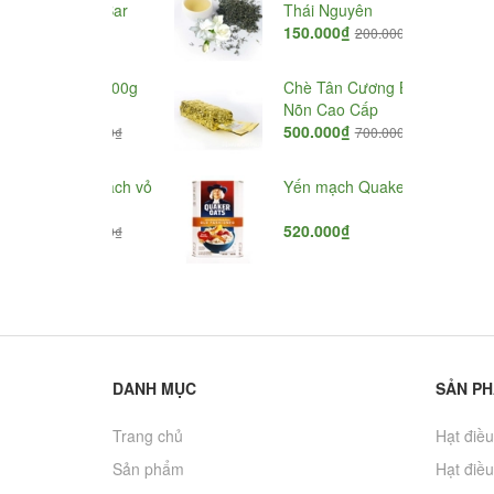
g quán Bar
Thái Nguyên
150.000₫
200.000₫
 vỏ lụa 500g
Chè Tân Cương Búp
Nõn Cao Cấp
₫
500.000₫
180.000₫
700.000₫
 nhân tách vỏ
Yến mạch Quaker
₫
520.000₫
200.000₫
DANH MỤC
SẢN P
Trang chủ
Hạt điều
Sản phẩm
Hạt điều