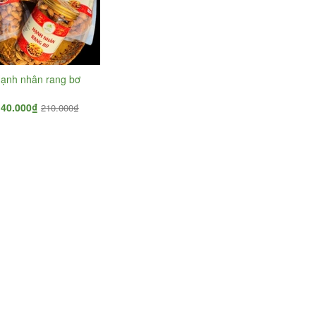
ạnh nhân rang bơ
140.000₫
210.000₫
Hạt Chia Úc
Xoài sấy dẻo
330.000₫
110.000₫
130.000₫
Hạt điều vỏ lụa 200g
Hạt dẻ cười Mỹ hút