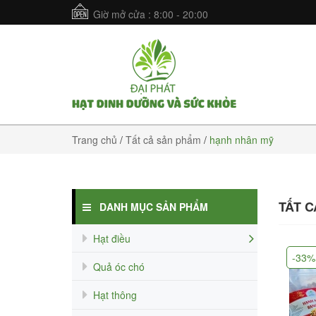
Giờ mở cửa : 8:00 - 20:00
Trang chủ
/
Tất cả sản phẩm
/
hạnh nhân mỹ
TẤT 
DANH MỤC SẢN PHẨM
Hạt điều
-33%
Quả óc chó
Hạt thông