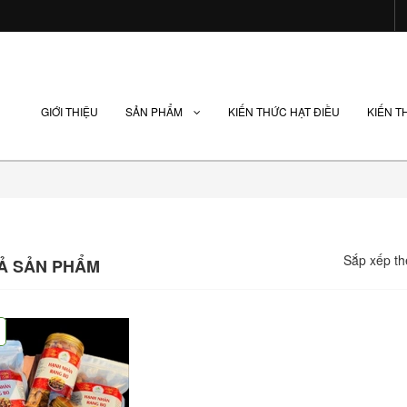
GIỚI THIỆU
SẢN PHẨM
KIẾN THỨC HẠT ĐIỀU
KIẾN T
Sắp xếp th
CẢ SẢN PHẨM