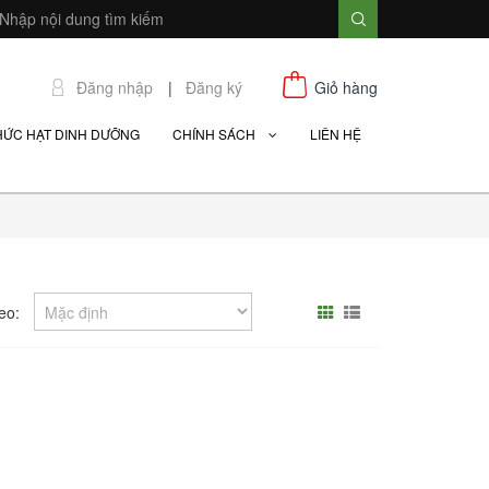
Đăng nhập
|
Đăng ký
Giỏ hàng
HỨC HẠT DINH DƯỠNG
CHÍNH SÁCH
LIÊN HỆ
eo: