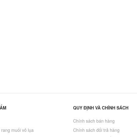
chân không 500g
75.000₫
250.000₫
Hạt chia Mỹ -
Nho Khô Nguyên
Omegachia
Cành Úc
350.000₫
200.000₫
400.000₫
250.000₫
Hạnh nhân rang bơ
140.000₫
210.000₫
HẨM
QUY ĐỊNH VÀ CHÍNH SÁCH
Chính sách bán hàng
 rang muối vỏ lụa
Chính sách đổi trả hàng