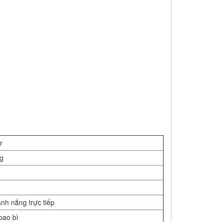
r
g
nh nắng trực tiếp
bao bì