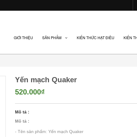
GIỚI THIỆU
SẢN PHẨM
KIẾN THỨC HẠT ĐIỀU
KIẾN T
Yến mạch Quaker
520.000₫
Mô tả :
Mô tả :
- Tên sản phẩm: Yến mạch Quaker