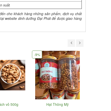
ản xuất
 đến cho khách hàng những sản phẩm, dịch vụ chất
tại website dinh dưỡng Đại Phát để được giao hàng
-9%
tách vỏ 500g
Hạt Thông Mỹ
Hạt điều
hàng