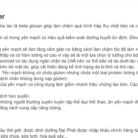
er
a tan là beta glucan giúp làm chậm quá trình hấp thụ chất béo và c
n có trong yến mạch có hiệu quả kiểm soát đường huyết ổn định. Đồng 
g yến mạch sẽ làm tăng cảm giác no bằng cách làm chậm tốc độ làm r
thấp và có hàm lượng xơ cao vì vậy sẽ là một lựa chọn lý tưởng cho b
vonoid có tác dụng ngăn chặn tia UVA nên có thể bảo vệ da dưới tác 
ên bề mặt da, giúp cải thiện đáng kể tình trạng da bị khô và thô ráp.
 Yến mạch không có chứa gluten nhưng chứa một loại protein tương đư
bệnh nhân không dung nạp gluten).
của yến mạch có công dụng làm giảm nhanh triệu chứng táo bón. Các
ệnh hen suyễn.
 những người thường xuyên luyện tập thể dục thể thao, ăn yến mạch đ
bằng cách cung cấp năng lượng.
u thế giới, được dinh dưỡng Đại Phát được nhập khẩu chính hãng từ 
sữa chua, sữa tươi, hoa quả sấy,...