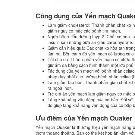
Công dụng của Yến mạch Quak
Làm giảm cholesterol: Thành phần chất xơ hò
giảm nguy cơ mắc các bệnh tim mạch.
Ngừa bệnh tiểu đường tuýp 2: Chất xơ hòa ta
insulin sau những bữa ăn giàu carbohydrate.
Giảm cân hiệu quả: Các chất xơ hòa tan tron
làm no. Bên cạnh đó yến mạch có lượng calo 
Tốt cho da: Thành phần yến mạch có chứa fla
giữ ẩm da bằng cách hình thành một lớp phủ tr
Tác dụng của yến mạch với bệnh nhân celiac:
pháp duy nhất cho những bệnh nhân celiac (
Làm giảm táo bón: Thành phần giàu chất xơ 
ra ngoài hơn.
Trẻ em ăn yến mạch làm giảm nguy cơ mắc b
Tăng khả năng vận động của cơ bắp: Đối với
đó giúp tăng khả năng vận động của cơ bắp 
Ưu điểm của Yến mạch Quaker
Yến mạch Quaker là thương hiệu yến mạch hàng đầ
thơm thoang thoảng. Bạn có thể kết hợp ăn kèm với 