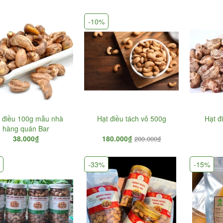
chân khôn
75.000₫
250.000₫
-10%
Hạt chia Mỹ -
Nho Khô N
Omegachia
Cành Úc
350.000₫
200.000₫
400.000₫
2
Hạnh nhân rang bơ
140.000₫
210.000₫
 điều 100g mẫu nhà
Hạt điều tách vỏ 500g
Hạt đ
hàng quán Bar
38.000₫
180.000₫
200.000₫
-33%
-15%