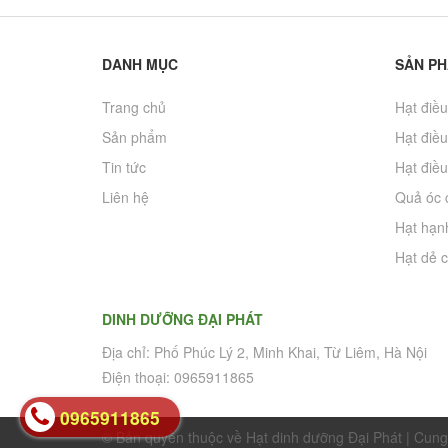
DANH MỤC
SẢN P
Trang chủ
Hạt điều
Sản phẩm
Hạt điều
Tin tức
Hạt điều
Liên hệ
Quả óc 
Hạt hạn
Hạt dẻ c
DINH DƯỠNG ĐẠI PHÁT
Địa chỉ: Phố Phúc Lý 2, Minh Khai, Từ Liêm, Hà Nội
Điện thoại: 0965911865
0965911865
© Bản quyền thuộc về Hạt dinh dưỡng Đại Phát
|
Cung