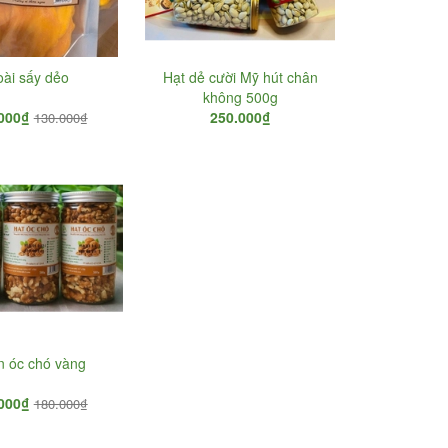
oài sấy dẻo
Hạt dẻ cười Mỹ hút chân
không 500g
000₫
250.000₫
130.000₫
 óc chó vàng
000₫
180.000₫