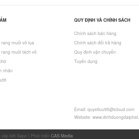
HẨM
QUY ĐỊNH VÀ CHÍNH SÁCH
Chính sách bán hàng
 rang muối vỏ lụa
Chính sách đổi trả hàng
 rang muối tách vỏ
Quy định vận chuyển
chó
Tuyển dụng
h nhân
ười
Email: quyetluu95@icloud.com
Website: www.dinhduongdaiphat
 cấp bởi Sapo
|
Phát triển
CAS Media