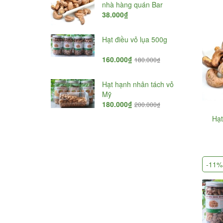
nhà hàng quán Bar
Thái Nguyên
38.000₫
150.000₫
200.000₫
Hạt điều vỏ lụa 500g
Chè Tân Cương Búp
Nõn Cao Cấp
160.000₫
500.000₫
180.000₫
700.000₫
Hạt hạnh nhân tách vỏ
Yến mạch Quaker
Mỹ
180.000₫
520.000₫
200.000₫
Hạt
-11%