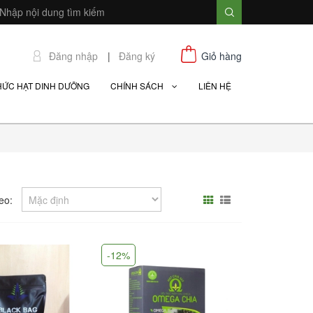
Đăng nhập
|
Đăng ký
Giỏ hàng
HỨC HẠT DINH DƯỠNG
CHÍNH SÁCH
LIÊN HỆ
eo:
-12%