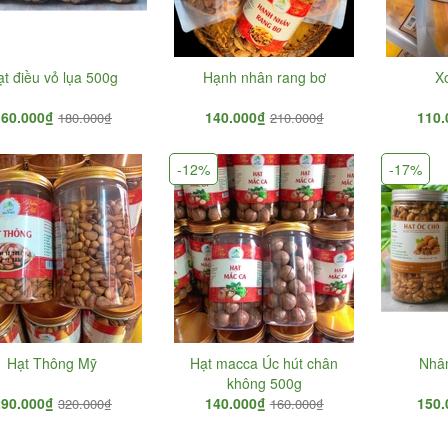
ạt điều vỏ lụa 500g
Hạnh nhân rang bơ
X
160.000₫
140.000₫
110.
180.000₫
210.000₫
-12%
-17%
Hạt Thông Mỹ
Hạt macca Úc hút chân
Nhân
không 500g
290.000₫
140.000₫
150.
320.000₫
160.000₫