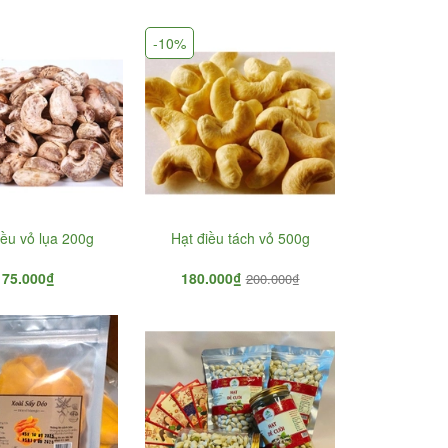
g 500g
-10%
guyên
50.000₫
iều vỏ lụa 200g
Hạt điều tách vỏ 500g
75.000₫
180.000₫
200.000₫