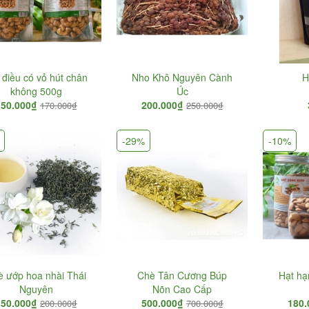
 điều có vỏ hút chân
Nho Khô Nguyên Cành
H
không 500g
Úc
150.000₫
200.000₫
170.000₫
250.000₫
-29%
-10%
Hạt Chia Úc
Xoài sấy d
330.000₫
110.000₫
1
è ướp hoa nhài Thái
Chè Tân Cương Búp
Hạt hạ
Nguyên
Nõn Cao Cấp
Hạt điều vỏ lụa 200g
Hạt dẻ cườ
150.000₫
500.000₫
180.
200.000₫
700.000₫