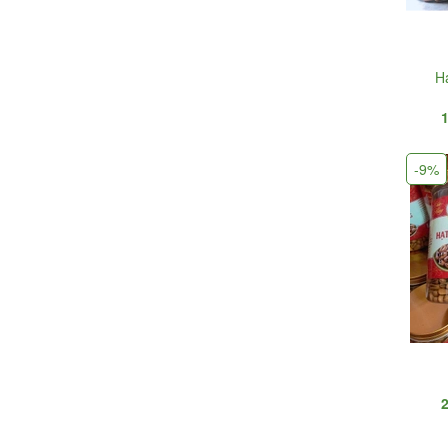
H
-9%