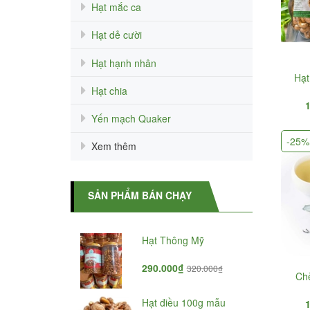
Hạt mắc ca
Hạt dẻ cười
Hạt hạnh nhân
Hạt
Hạt chia
Yến mạch Quaker
-25%
Xem thêm
SẢN PHẨM BÁN CHẠY
Hạt Thông Mỹ
Hạt điều tách vỏ 500g
290.000₫
180.000₫
320.000₫
200.000₫
Ch
Hạt điều 100g mẫu
Chè ướp hoa nhài