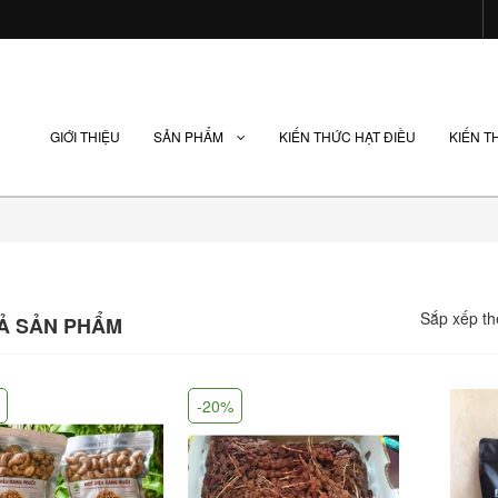
GIỚI THIỆU
SẢN PHẨM
KIẾN THỨC HẠT ĐIỀU
KIẾN T
Sắp xếp th
CẢ SẢN PHẨM
-20%