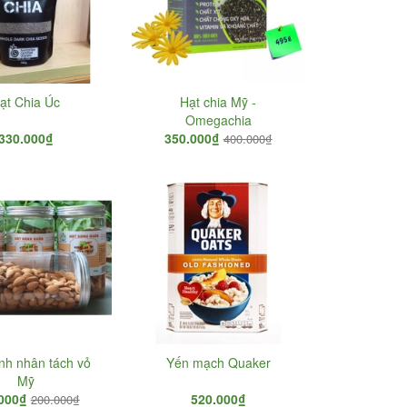
ạt Chia Úc
Hạt chia Mỹ -
Omegachia
330.000₫
350.000₫
400.000₫
ẻo
30.000₫
nh nhân tách vỏ
Yến mạch Quaker
Mỹ
i Mỹ hút
000₫
520.000₫
200.000₫