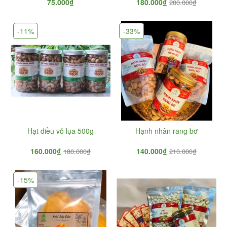
75.000₫
180.000₫
200.000₫
-11%
-33%
Hạt điều vỏ lụa 500g
Hạnh nhân rang bơ
160.000₫
140.000₫
180.000₫
210.000₫
-15%