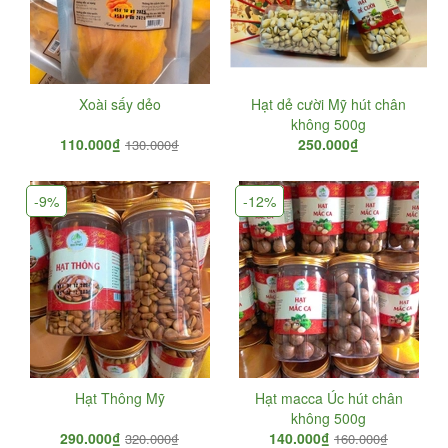
Xoài sấy dẻo
Hạt dẻ cười Mỹ hút chân
không 500g
110.000₫
250.000₫
130.000₫
-9%
-12%
Hạt Thông Mỹ
Hạt macca Úc hút chân
không 500g
290.000₫
140.000₫
320.000₫
160.000₫