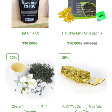
Hạt Chia Úc
Hạt chia Mỹ - Omegachia
330.000₫
350.000₫
400.000₫
-25%
-29%
Chè ướp hoa nhài Thái
Chè Tân Cương Búp Nõn
Nguyên
Cao Cấp