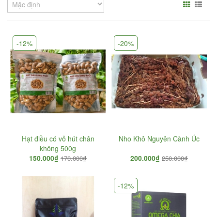
-12%
-20%
Hạt điều có vỏ hút chân
Nho Khô Nguyên Cành Úc
không 500g
150.000₫
200.000₫
170.000₫
250.000₫
-12%