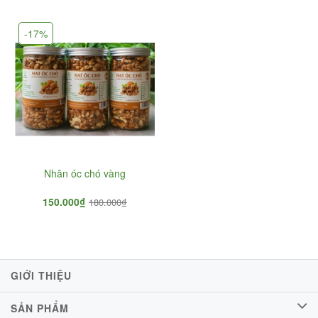
-17%
Nhân óc chó vàng
150.000₫
180.000₫
GIỚI THIỆU
SẢN PHẨM