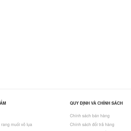
Thái Nguyên
150.000₫
75.000₫
200.000₫
Chè Tân Cương Búp
Hạt chia Mỹ -
Nõn Cao Cấp
Omegachia
500.000₫
350.000₫
700.000₫
400.000₫
Yến mạch Quaker
Hạnh nhân rang bơ
520.000₫
140.000₫
210.000₫
HẨM
QUY ĐỊNH VÀ CHÍNH SÁCH
Chính sách bán hàng
 rang muối vỏ lụa
Chính sách đổi trả hàng