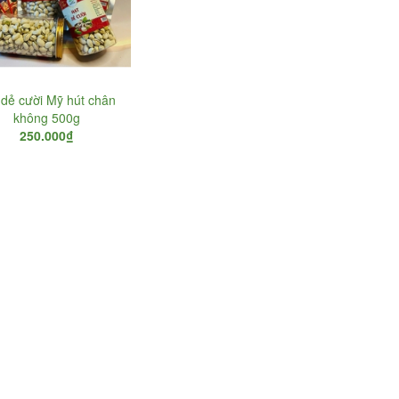
 dẻ cười Mỹ hút chân
không 500g
250.000₫
Hạt điều tách vỏ 500g
Hạt Chia Úc
180.000₫
330.000₫
200.000₫
Chè ướp hoa nhài
Hạt điều vỏ lụa 200g