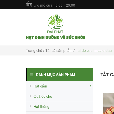
Giờ mở cửa : 8:00 - 20:00
Trang chủ
/
Tất cả sản phẩm
/
hat de cuoi mua o dau
TẤT 
DANH MỤC SẢN PHẨM
Hạt điều
Quả óc chó
Hạt thông