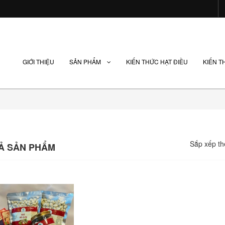
GIỚI THIỆU
SẢN PHẨM
KIẾN THỨC HẠT ĐIỀU
KIẾN T
Sắp xếp th
CẢ SẢN PHẨM