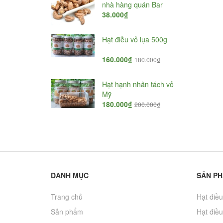
ông 500g
nhà hàng quán Bar
₫
38.000₫
160.000₫
có vỏ hút
Hạt điều vỏ lụa 500g
ông 500g
₫
160.000₫
170.000₫
180.000₫
 tách vỏ 500g
Hạt hạnh nhân tách vỏ
Mỹ
₫
180.000₫
200.000₫
200.000₫
DANH MỤC
SẢN P
Trang chủ
Hạt điều
Sản phẩm
Hạt điều