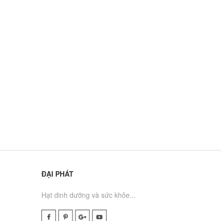
chân không 500g
250.000₫
Nho Khô Nguyên
Cành Úc
200.000₫
250.000₫
ĐẠI PHÁT
Hạt dinh dưỡng và sức khỏe...