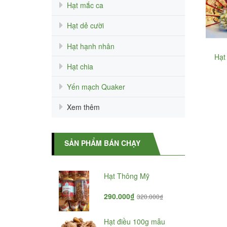
Hạt mắc ca
Hạt dẻ cười
Hạt hạnh nhân
Hạt
Hạt chia
Yến mạch Quaker
Xem thêm
SẢN PHẨM BÁN CHẠY
chó vàng
Hạt Thông Mỹ
₫
290.000₫
180.000₫
320.000₫
a Úc hút
Hạt điều 100g mẫu