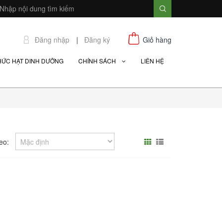
Đăng nhập
|
Đăng ký
Giỏ hàng
HỨC HẠT DINH DƯỠNG
CHÍNH SÁCH
LIÊN HỆ
eo: